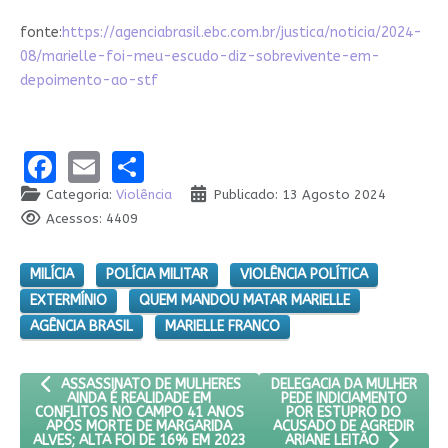
fonte:
https://agenciabrasil.ebc.com.br/justica/noticia/2024-
08/marielle-foi-meu-escudo-diz-sobrevivente-em-
depoimento-ao-stf
Facebook
Email
Share
Categoria:
Violência
Publicado: 13 Agosto 2024
Acessos: 4409
MILÍCIA
POLÍCIA MILITAR
VIOLÊNCIA POLÍTICA
EXTERMÍNIO
QUEM MANDOU MATAR MARIELLE
AGÊNCIA BRASIL
MARIELLE FRANCO
ARTIGO ANTERIOR: ASSASSINATO DE MULHERES AINDA É REALI
PRÓXIMO ARTIGO: DELEGAC
DELEGACIA DA MULHER
ASSASSINATO DE MULHERES
PEDE INDICIAMENTO
AINDA É REALIDADE EM
POR ESTUPRO DO
CONFLITOS NO CAMPO 41 ANOS
ACUSADO DE AGREDIR
APÓS MORTE DE MARGARIDA
ALVES; ALTA FOI DE 16% EM 2023
ARIANE LEITÃO