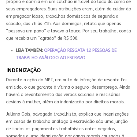
próprio e dormia em um colchão inflável do lado da cama de
seus empregadores. Suas atribuições eram, além de cuidar do
empregador idoso, trabalhos domésticos de segunda a
sábado, das 7h às 21h. Aos domingos, relata que apenas
“passava um pano” e lavava a louça. Por seu trabalho, conta
que recebia um “agrado” de R$ 500.
LEIA TAMBÉM:
OPERAÇÃO RESGATA 12 PESSOAS DE
TRABALHO ANÁLOGO AO ESCRAVO
INDENIZAÇÃO
Durante a ação do MPT, um auto de infração de resgate foi
emitido, o que garante à vítima o seguro-desemprego. Ainda
haverá o levantamento das verbas salariais e rescisórias
devidas à mulher, além da indenização por direitos morais.
Juliana Gois, advogada trabalhista, explica que indenizações
em casos de trabalho análogo à escravidão são uma junção
de todos os pagamentos trabalhistas antes negados,
somados a uma ideanização por danos morais causados à