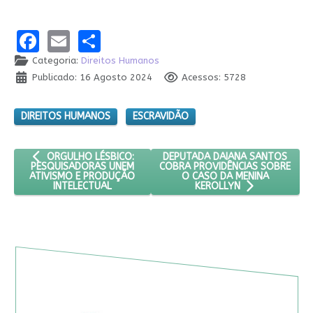
Facebook
Email
Share
Categoria:
Direitos Humanos
Publicado: 16 Agosto 2024
Acessos: 5728
DIREITOS HUMANOS
ESCRAVIDÃO
ARTIGO ANTERIOR: ORGULHO LÉSBICO: PESQUISADORAS UNEM
PRÓXIMO ARTIGO: DEPUTADA DA
DEPUTADA DAIANA SANTOS
ORGULHO LÉSBICO:
COBRA PROVIDÊNCIAS SOBRE
PESQUISADORAS UNEM
O CASO DA MENINA
ATIVISMO E PRODUÇÃO
INTELECTUAL
KEROLLYN