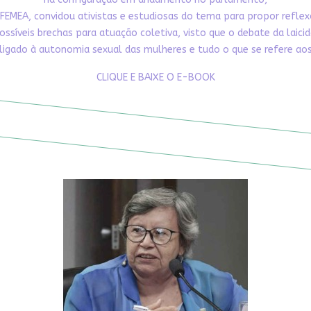
FEMEA, convidou ativistas e estudiosas do tema para propor refle
ossíveis brechas para atuação coletiva, visto que o debate da laici
ligado à autonomia sexual das mulheres e tudo o que se refere aos 
CLIQUE E BAIXE O E-BOOK