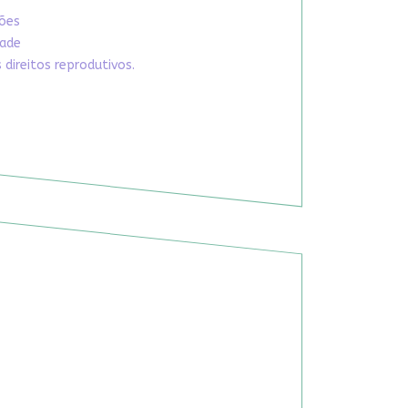
xões
dade
direitos reprodutivos.