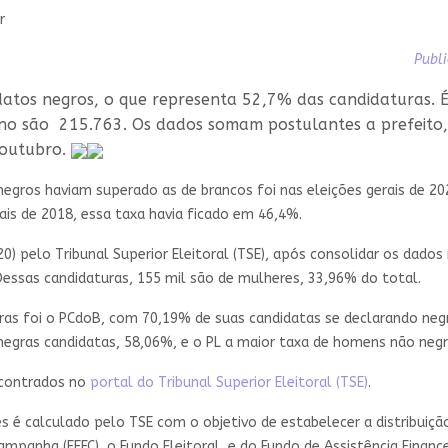
r
Publi
idatos negros, o que representa 52,7% das candidaturas. 
o são 215.763. Os dados somam postulantes a prefeito, v
 outubro.
e negros haviam superado as de brancos foi nas eleições gerais de 
ais de 2018, essa taxa havia ficado em 46,4%.
) pelo Tribunal Superior Eleitoral (TSE), após consolidar os dados
Dessas candidaturas, 155 mil são de mulheres, 33,96% do total.
gras foi o PCdoB, com 70,19% de suas candidatas se declarando n
egras candidatas, 58,06%, e o PL a maior taxa de homens não neg
ncontrados no
portal do Tribunal Superior Eleitoral (TSE)
.
s é calculado pelo TSE com o objetivo de estabelecer a distribuiçã
panha (FEFC), o Fundo Eleitoral, e do Fundo de Assistência Financei