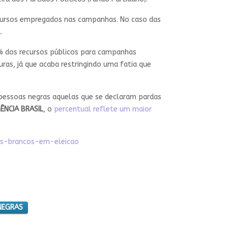
ecursos empregados nas campanhas. No caso das
l.
% dos recursos públicos para campanhas
uras, já que acaba restringindo uma fatia que
as pessoas negras aquelas que se declaram pardas
ÊNCIA BRASIL
, o
percentual reflete um maior
-os-brancos-em-eleicao
NEGRAS