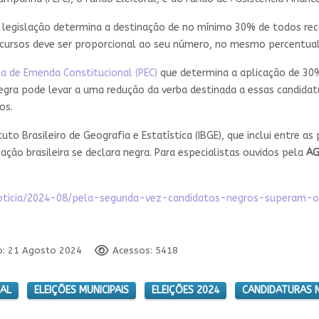
a legislação determina a destinação de no mínimo 30% de todos r
recursos deve ser proporcional ao seu número, no mesmo percentua
 de Emenda Constitucional (PEC)
que determina a aplicação de 30
regra pode levar a uma redução da verba destinada a essas candidat
os.
uto Brasileiro de Geografia e Estatística (IBGE), que inclui entre 
ção brasileira se declara negra. Para especialistas ouvidos pela
AG
ca/noticia/2024-08/pela-segunda-vez-candidatos-negros-superam
o: 21 Agosto 2024
Acessos: 5418
IAL
ELEIÇÕES MUNICIPAIS
ELEIÇÕES 2024
CANDIDATURAS 