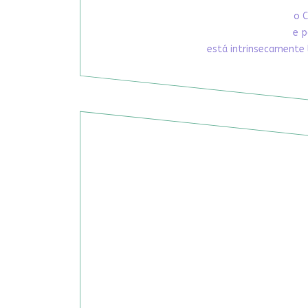
o C
e p
está intrinsecamente 