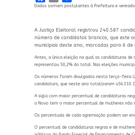
Dados somam postulantes à Prefeitura e vereado
A Justiça Eleitoral registrou 240.587 cand
número de candidatos brancos, que este an
municipais deste ano, marcadas para 6 de
Antes, a única eleição na qual as candidaturas d
representou 50,2% do total. Nas eleições municip
Os números foram divulgados nesta terça-feira (20
candidatura, que neste ano totalizaram 456.310. 
A sigla com maior percentual de candidaturas ne
o Novo tem o maior percentual de mulheres não n
Os percentuais de cada agremiação podem ser e
O percentual de candidaturas negras e de mulhere
públicos do Fundo Especial de Financiamento de Cam