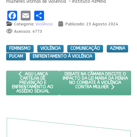
mulheres vítimas de violência – Instituto AzMina
Facebook
Email
Share
Categoria:
Violência
Publicado: 23 Agosto 2024
Acessos: 4773
FEMINISMO
VIOLÊNCIA
COMUNICAÇÃO
AZMINA
PUCAM
ENFRENTAMENTO À VIOLÊNCIA
ARTIGO ANTERIOR: AGU LANÇA CARTILHA DE PREVENÇÃO E
PRÓXIMO ARTIGO: DEBATE NA CÂMAR
DEBATE NA CÂMARA DISCUTE O
AGU LANÇA
IMPACTO DA LEI MARIA DA PENHA
CARTILHA DE
NO COMBATE À VIOLÊNCIA
PREVENÇÃO E
ENFRENTAMENTO AO
CONTRA MULHER
ASSÉDIO SEXUAL