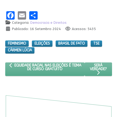
Facebook
Email
Share
Categoria:
Democracia e Direitos
Publicado: 16 Setembro 2024
Acessos: 5435
FEMINISMO
ELEIÇÕES
BRASIL DE FATO
TSE
CÁRMEN LÚCIA
ARTIGO ANTERIOR: EQUIDADE RACIAL NAS ELEIÇÕES É TEMA DE 
PRÓXIMO ART
SERÁ
EQUIDADE RACIAL NAS ELEIÇÕES É TEMA
VERDADE?
DE CURSO GRATUITO