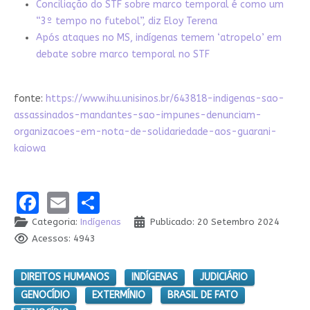
Conciliação do STF sobre marco temporal é como um
“3º tempo no futebol”, diz Eloy Terena
Após ataques no MS, indígenas temem ‘atropelo’ em
debate sobre marco temporal no STF
fonte:
https://www.ihu.unisinos.br/643818-indigenas-sao-
assassinados-mandantes-sao-impunes-denunciam-
organizacoes-em-nota-de-solidariedade-aos-guarani-
kaiowa
Facebook
Email
Share
Categoria:
Indígenas
Publicado: 20 Setembro 2024
Acessos: 4943
DIREITOS HUMANOS
INDÍGENAS
JUDICIÁRIO
GENOCÍDIO
EXTERMÍNIO
BRASIL DE FATO