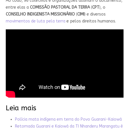
Ao todo, 96 coletivos e organizações assinam o documento,
entre elas a
COMISSÃO PASTORAL DA TERRA
(
CPT
), o
CONSELHO INDIGENISTA MISSIONÁRIO
(
CIMI
) e diversos
movimentos de luta pela terra
e pelos direitos humanos.
Leia mais
Polícia mata indígena em terra do Povo Guarani-Kaiowá
Retomada Guarani e Kaiowá da TI Nhanderu Marangatu é