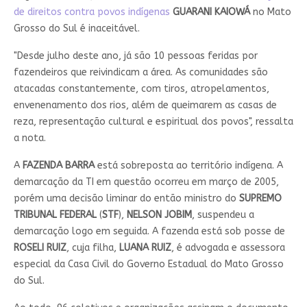
de direitos contra povos indígenas
GUARANI KAIOWÁ
no Mato
Grosso do Sul é inaceitável.
"Desde julho deste ano, já são 10 pessoas feridas por
fazendeiros que reivindicam a área. As comunidades são
atacadas constantemente, com tiros, atropelamentos,
envenenamento dos rios, além de queimarem as casas de
reza, representação cultural e espiritual dos povos", ressalta
a nota.
A
FAZENDA BARRA
está sobreposta ao território indígena. A
demarcação da TI em questão ocorreu em março de 2005,
porém uma decisão liminar do então ministro do
SUPREMO
TRIBUNAL FEDERAL
(
STF
),
NELSON JOBIM
, suspendeu a
demarcação logo em seguida. A fazenda está sob posse de
ROSELI RUIZ
, cuja filha,
LUANA RUIZ
, é advogada e assessora
especial da Casa Civil do Governo Estadual do Mato Grosso
do Sul.