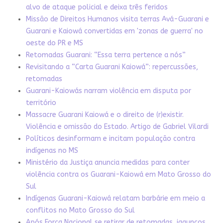
alvo de ataque policial e deixa três feridos
Missão de Direitos Humanos visita terras Avá-Guarani e
Guarani e Kaiowá convertidas em 'zonas de guerra' no
oeste do PR e MS
Retomadas Guarani: “Essa terra pertence a nós”
Revisitando a “Carta Guarani Kaiowá”: repercussões,
retomadas
Guarani-Kaiowás narram violência em disputa por
território
Massacre Guarani Kaiowá e o direito de (r)existir.
Violência e omissão do Estado. Artigo de Gabriel Vilardi
Políticos desinformam e incitam população contra
indígenas no MS
Ministério da Justiça anuncia medidas para conter
violência contra os Guarani-Kaiowá em Mato Grosso do
Sul
Indígenas Guarani-Kaiowá relatam barbárie em meio a
conflitos no Mato Grosso do Sul
Após Força Nacional se retirar de retomadas, jagunços