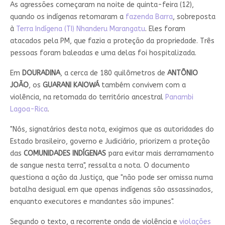
As agressões começaram na noite de quinta-feira (12),
quando os indígenas retomaram a
fazenda Barra
, sobreposta
à
Terra Indígena (TI) Nhanderu Marangatu
. Eles foram
atacados pela PM, que fazia a proteção da propriedade. Três
pessoas foram baleadas e uma delas foi hospitalizada.
Em
DOURADINA
, a cerca de 180 quilômetros de
ANTÔNIO
JOÃO
, os
GUARANI KAIOWÁ
também convivem com a
violência, na retomada do território ancestral
Panambi
Lagoa-Rica
.
"Nós, signatários desta nota, exigimos que as autoridades do
Estado brasileiro, governo e Judiciário, priorizem a proteção
das
COMUNIDADES INDÍGENAS
para evitar mais derramamento
de sangue nesta terra", ressalta a nota. O documento
questiona a ação da Justiça, que "não pode ser omissa numa
batalha desigual em que apenas indígenas são assassinados,
enquanto executores e mandantes são impunes".
Segundo o texto, a recorrente onda de violência e
violações