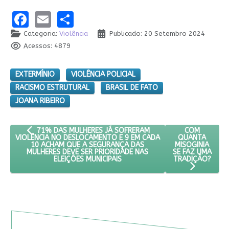
Facebook
Email
Share
Categoria:
Violência
Publicado: 20 Setembro 2024
Acessos: 4879
EXTERMÍNIO
VIOLÊNCIA POLICIAL
RACISMO ESTRUTURAL
BRASIL DE FATO
JOANA RIBEIRO
ARTIGO ANTERIOR: 71% DAS MULHERES JÁ SOFRERAM VIOLÊNC
PRÓXIMO ART
COM
71% DAS MULHERES JÁ SOFRERAM
QUANTA
VIOLÊNCIA NO DESLOCAMENTO E 9 EM CADA
MISOGINIA
10 ACHAM QUE A SEGURANÇA DAS
SE FAZ UMA
MULHERES DEVE SER PRIORIDADE NAS
TRADIÇÃO?
ELEIÇÕES MUNICIPAIS