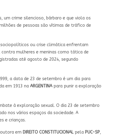
 um crime silencioso, bárbaro e que viola os
ilhões de pessoas são vítimas de tráfico de
sociopolíticos ou crise climática enfrentam
al contra mulheres e meninas como tática de
egistradas até agosto de 2024, segundo
999, a data de 23 de setembro é um dia para
ada em 1913 na
ARGENTINA
para punir a exploração
mbate à exploração sexual. O dia 23 de setembro
do nos vários espaços da sociedade. A
s e crianças.
 doutora em
DIREITO CONSTITUCIONAL
pela
PUC-SP
,