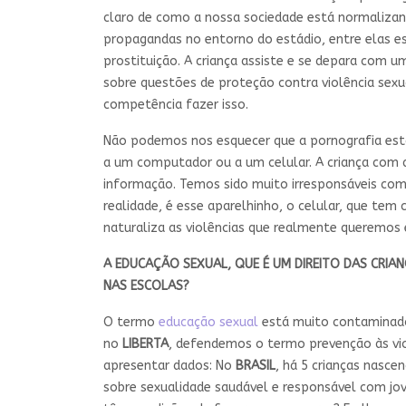
claro de como a nossa sociedade está normalizan
propagandas no entorno do estádio, entre elas est
prostituição. A criança assiste e se depara com 
sobre questões de proteção contra violência se
competência fazer isso.
Não podemos nos esquecer que a pornografia está 
a um computador ou a um celular. A criança com a
informação. Temos sido muito irresponsáveis como
realidade, é esse aparelhinho, o celular, que tem
naturaliza as violências que realmente queremos ev
A EDUCAÇÃO SEXUAL, QUE É UM DIREITO DAS
CRIA
NAS
ESCOLAS
?
O termo
educação sexual
está muito contaminado
no
LIBERTA
, defendemos o termo prevenção às vio
apresentar dados: No
BRASIL
, há 5 crianças nasce
sobre sexualidade saudável e responsável com jov