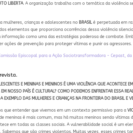
UTO LIBERTA
. A organização trabalha com o temática da violência s
a mulheres, crianças e adolescentes no
BRASIL
é perpetuada em raz
 dos elementos que proporciona ocorrências dessa violência silencio
a a informação como uma das estratégias poderosa de combate. Emb
 ações de prevenção para proteger vítimas e punir os agressores.
Comissão Episcopal para a Ação Sociotransformadora - Cepast, da 
revista.
ESCENTES
E
MENINAS
E
MENINOS
É UMA VIOLÊNCIA QUE ACONTECE 
IA EM NOSSO
PAÍS
É CULTURAL? COMO PODEMOS ENFRENTAR ESSA REA
, A EXEMPLO DAS
MULHERES
E
CRIANÇAS
NA FRONTEIRA DO
BRASIL
E
V
os que entender que vivemos em um contexto permissivo para a
VI
 de meninas é mais comum, mas há muitos meninos sendo vítimas d
ntece em todas as classes sociais. A vulnerabilidade social é um 
l
. Sabemos que são crimes violentos. Muitas vezes, esses crimes 