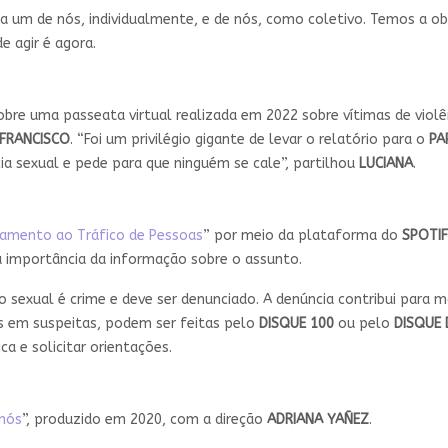
a um de nós, individualmente, e de nós, como coletivo. Temos a o
 agir é agora.
obre uma passeata virtual realizada em 2022 sobre vítimas de violên
 FRANCISCO
. “Foi um privilégio gigante de levar o relatório para o
PA
cia sexual e pede para que ninguém se cale”, partilhou
LUCIANA
.
tamento ao Tráfico de Pessoas
” por meio da plataforma do
SPOTI
a importância da informação sobre o assunto.
o sexual é crime e deve ser denunciado. A denúncia contribui para 
s em suspeitas, podem ser feitas pelo
DISQUE 100
ou pelo
DISQUE 
ca e solicitar orientações.
 nós
”, produzido em 2020, com a direção
ADRIANA YAÑEZ
.