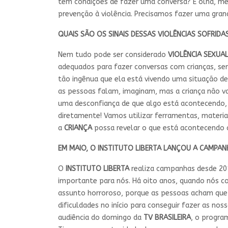
têm condições de fazer uma conversa? E olha, me
prevenção à violência. Precisamos fazer uma gran
QUAIS SÃO OS SINAIS DESSAS
VIOLÊNCIAS
SOFRIDA
Nem tudo pode ser considerado
VIOLÊNCIA SEXUA
adequados para fazer conversas com crianças, sem
tão ingênua que ela está vivendo uma situação de
as pessoas falam, imaginam, mas a criança não va
uma desconfiança de que algo está acontecendo, 
diretamente! Vamos utilizar ferramentas, materiai
a
CRIANÇA
possa revelar o que está acontecendo 
EM MAIO, O
INSTITUTO LIBERTA
LANÇOU A CAMPANHA
O
INSTITUTO LIBERTA
realiza campanhas desde 20
importante para nós. Há oito anos, quando nós 
assunto horroroso, porque as pessoas acham que
dificuldades no início para conseguir fazer as 
audiência do domingo da
TV BRASILEIRA
, o progr