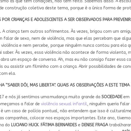
smo as que têm condições, não têm feito. Sabemos disso. A escol
de construção coletiva deste tema, porque é a única forma de prot
S POR
CRIANÇAS
E
ADOLESCENTES
A SER OBSERVADOS PARA PREVENIR
L
. A criança tem outros sofrimentos. Às vezes, brigou com um amig
 falar de sexo, nem de violência, mas que elas percebam que alguma
 violência e nem percebe, porque ninguém nunca contou para ela qu
i saber. Às vezes, essa violência não acontece de forma violenta,
abra um espaço de conversa. Ah, mas eu não consigo fazer essa co
s ou assistir um filminho com a criança. Abrir possibilidades de c
com ela.
 “SABER DÓI, MAS LIBERTA”. QUAIS AS OBSERVAÇÕES A ESTE TEMA
17 e nós já sentimos uma mudança muito grande da
SOCIEDADE
em g
começamos a falar de
violência sexual infantil
, ninguém queria falar
 é um caso de polícia pontual, não entendem que isso é cultura
nossas campanhas, colocar nos espaços importantes. Este ano, tiv
ama do
LUCIANO HUCK
.
FÁTIMA BERNARDES
e
DENISE FRAGA
trabalhara