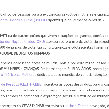
ráfico de pessoas para a exploração sexual de mulheres e crianças,
 sobre Drogas e Crime (UNODC)
aponta que anualmente cerca de 2,5 m
HAITI
ou de outros países que vivem situações de guerras, conflitos 
ão das Nações Unidas (ONU)
alertou sobre o uso da violência sexu
.500 denúncias de violência contra crianças e adolescentes foram r
ACIONAL DE DIREITOS HUMANOS
.
apenas dados: são dores de muitas vidas e por esta razão, desde 1
DE MULHERES
e
CRIANÇAS
. Em homenagem à
LEI PALÁCIOS
, promulg
 o Tráfico de Mulheres
dedicou a data mundial de conscientização.
o de Pessoas (CEETH-CNBB)
incentiva as ações desta data para o co
a, mas durante todo o ano o tema precisa ser debatido e enfrenta
 são formas de combater a exploração sexual e o tráfico de mulhere
reportagem do
CEPAST-CNBB
entrevistou
Luciana Temer
, advogada,