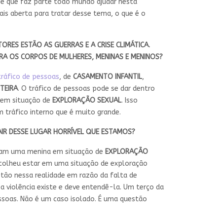
e que faz parte todo mundo ajudar nesta
is aberta para tratar desse tema, o que é o
RES ESTÃO AS GUERRAS E A CRISE CLIMÁTICA.
RA OS CORPOS DE MULHERES, MENINAS E MENINOS?
tráfico de pessoas
, de
CASAMENTO INFANTIL
,
TEIRA
. O tráfico de pessoas pode se dar dentro
m em situação de
EXPLORAÇÃO SEXUAL
. Isso
m tráfico interno que é muito grande.
AIR DESSE LUGAR HORRÍVEL QUE ESTAMOS?
olham uma menina em situação de
EXPLORAÇÃO
escolheu estar em uma situação de exploração
stão nessa realidade em razão da falta de
a violência existe e deve entendê-la. Um terço da
essoas. Não é um caso isolado. É uma questão