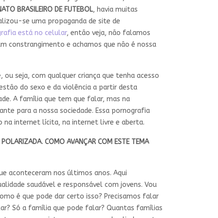
ATO BRASILEIRO DE FUTEBOL
, havia muitas
uralizou-se uma propaganda de site de
rafia está no celular
, então veja, não falamos
 um constrangimento e achamos que não é nossa
, ou seja, com qualquer criança que tenha acesso
tão do sexo e da violência a partir desta
de. A família que tem que falar, mas na
gante para a nossa sociedade. Essa pornografia
a internet lícita, na internet livre e aberta.
Á POLARIZADA. COMO AVANÇAR COM ESTE TEMA
ue aconteceram nos últimos anos. Aqui
ualidade saudável e responsável com jovens. Vou
Como é que pode dar certo isso? Precisamos falar
ar? Só a família que pode falar? Quantas famílias