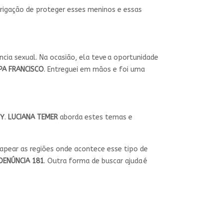
brigação de proteger esses meninos e essas
cia sexual. Na ocasião, ela teve a oportunidade
PA FRANCISCO
. Entreguei em mãos e foi uma
FY
.
LUCIANA TEMER
aborda estes temas e
mapear as regiões onde acontece esse tipo de
DENÚNCIA 181
. Outra forma de buscar ajuda é