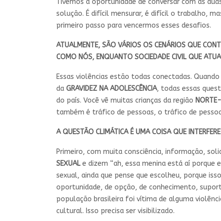
Tivemos a oportunidade de conversar com as dua
solução. É difícil mensurar, é difícil o trabalho,
primeiro passo para vencermos esses desafios.
ATUALMENTE, SÃO VÁRIOS OS CENÁRIOS QUE CONTR
COMO NÓS, ENQUANTO SOCIEDADE CIVIL QUE ATUA
Essas violências estão todas conectadas. Quando
da
GRAVIDEZ NA ADOLESCÊNCIA
, todas essas ques
do país. Você vê muitas crianças da região
NORTE-
também é tráfico de pessoas, o tráfico de pessoas
A QUESTÃO CLIMÁTICA É UMA COISA QUE INTERFER
Primeiro, com muita consciência, informação, so
SEXUAL
e dizem “ah, essa menina está aí porque e
sexual, ainda que pense que escolheu, porque iss
oportunidade, de opção, de conhecimento, suporte
população brasileira foi vítima de alguma violên
cultural. Isso precisa ser visibilizado.