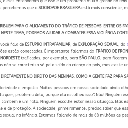
s, e elas entenderam que isso é um problema muito grande no
PAÍS
 mas percebemos que a
SOCIEDADE BRASILEIRA
está mais consciente, ma
IBUEM PARA O ALICIAMENTO DO TRÁFICO DE PESSOAS. ENTRE OS FATO
 NESTE TEMA, PODEMOS AJUDAR A COMBATER ESSA VIOLÊNCIA CONT
 você fala de
ESTUPRO INTRAFAMILIAR
, de
EXPLORAÇÃO SEXUAL
, do
tões estão conectadas. É importante falarmos do
TRÁFICO DE FRON
NORDESTE
traficadas, por exemplo, para
SÃO PAULO
, para ficare
 não se caracteriza só pela saída da criança do país, mas existe u
E DIRETAMENTE NO DIREITO DAS MENINAS. COMO A GENTE FAZ PARA S
lidariedade e empatia. Muitas pessoas em nossa sociedade ainda 
la quer, problema dela, porque ela escolheu isso”. Não! Ninguém 
o também é um fato. Ninguém escolhe estar nessa situação. Elas e
 e de proteção. A sociedade, primeiramente, precisa saber que ess
cia sexual na infância. Estamos falando de mais de 68 milhões de p