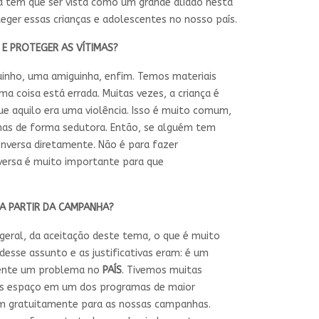
a tem que ser vista como um grande aliado nesta
eger essas crianças e adolescentes no nosso país.
 E PROTEGER AS
VÍTIMAS
?
uinho, uma amiguinha, enfim. Temos materiais
 coisa está errada. Muitas vezes, a criança é
e aquilo era uma violência. Isso é muito comum,
 mas de forma sedutora. Então, se alguém tem
nversa diretamente. Não é para fazer
onversa é muito importante para que
 A PARTIR DA CAMPANHA?
eral, da aceitação deste tema, o que é muito
 desse assunto e as justificativas eram: é um
lmente um problema no
PAÍS
. Tivemos muitas
emos espaço em um dos programas de maior
m gratuitamente para as nossas campanhas.