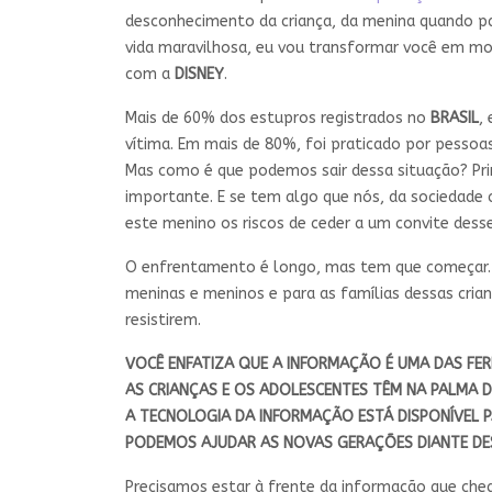
desconhecimento da criança, da menina quando pa
vida maravilhosa, eu vou transformar você em mo
com a
DISNEY
.
Mais de 60% dos estupros registrados no
BRASIL
,
vítima. Em mais de 80%, foi praticado por pessoa
Mas como é que podemos sair dessa situação? Pri
importante. E se tem algo que nós, da sociedade c
este menino os riscos de ceder a um convite desse
O enfrentamento é longo, mas tem que começar. N
meninas e meninos e para as famílias dessas cria
resistirem.
VOCÊ ENFATIZA QUE A INFORMAÇÃO É UMA DAS FE
AS
CRIANÇAS
E OS
ADOLESCENTES
TÊM NA PALMA D
A
TECNOLOGIA DA INFORMAÇÃO
ESTÁ DISPONÍVEL 
PODEMOS AJUDAR AS NOVAS GERAÇÕES DIANTE DE
Precisamos estar à frente da informação que chega