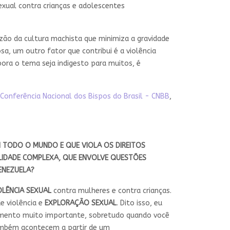
exual contra crianças e adolescentes
ão da cultura machista que minimiza a gravidade
sa, um outro fator que contribui é a violência
ora o tema seja indigesto para muitos, é
Conferência Nacional dos Bispos do Brasil - CNBB
,
EM TODO O
MUNDO
E QUE VIOLA OS
DIREITOS
LIDADE COMPLEXA, QUE ENVOLVE QUESTÕES
ENEZUELA
?
OLÊNCIA SEXUAL
contra mulheres e contra crianças.
e violência e
EXPLORAÇÃO SEXUAL
. Dito isso, eu
elemento muito importante, sobretudo quando você
também acontecem a partir de um