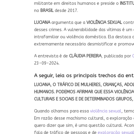
militante em direitos humanos e preside o
INSTIT
no
BRASIL
desde 2017.
LUCIANA
argumenta que a
VIOLÊNCIA SEXUAL
contr
desses crimes. A vulnerabilidade das vítimas é um
intrafamiliar ou violência doméstica. Ela destac
extremamente necessário desmistificar e promover
A entrevista é de
CLÁUDIA PEREIRA
, publicada por
23-09-2024.
A seguir, leia os principais trechos da ent
LUCIANA, O TRÁFICO DE
MULHERES
,
CRIANÇAS
,
ADOL
HUMANOS
. PODEMOS AFIRMAR QUE ESSA VIOLÊNC
CULTURAIS E SOCIAIS E DE DETERMINADOS GRUPOS
Quando olhamos para essa
violência sexual
, tem
Em razão desse machismo cultural, a exploração
quero dizer que sim, é uma questão cultural. Aco
fala de tráfico de pessoas e de
exploração sexua