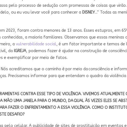
ssa pelo processo de sedução com promessas de coisas que virão. 
delo, ou eu vou levar você para conhecer a
DISNEY
...” Todas as me
 em 2023, foram contra menores de 13 anos. Esses estupros, em 65
s conhecidas, a maioria familiares. Observamos que essas meninas 
meiro, a
vulnerabilidade social
, é um fator importante e temos de 
ivil, da
IGREJA
, podemos fazer é ajudar na construção de consciênci
s e exemplificar por meio de fatos.
ós acreditamos que o caminho é por meio da consciência e inform
nças. Precisamos informar para que entendam o quadro da violência 
RRAMENTAS CONTRA ESSE TIPO DE VIOLÊNCIA. VIVEMOS ATUALMENTE
A MÃO UMA JANELA PARA O MUNDO, DA QUAL ÀS VEZES ELES SE ABS
PARA FAZER O ENFRENTAMENTO A ESSA
VIOLÊNCIA
. COMO O
INSTITUT
STE DESAFIO?
 pelo celular. A publicidade de sites de prostituição em eventos 