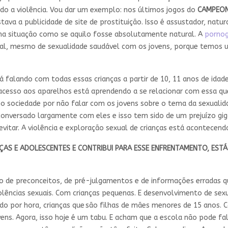
do a violência. Vou dar um exemplo: nos últimos jogos do
CAMPEON
ava a publicidade de site de prostituição. Isso é assustador, nat
uma situação como se aquilo fosse absolutamente natural. A
pornog
xual, mesmo de sexualidade saudável com os jovens, porque temos
falando com todas essas crianças a partir de 10, 11 anos de idade
cesso aos aparelhos está aprendendo a se relacionar com essa ques
 sociedade por não falar com os jovens sobre o tema da sexualida
 conversado largamente com eles e isso tem sido de um prejuízo gi
itar. A violência e exploração sexual de crianças está acontecendo n
NÇAS
E
ADOLESCENTES
E CONTRIBUI PARA ESSE ENFRENTAMENTO, EST
 de preconceitos, de pré-julgamentos e de informações erradas q
lências sexuais. Com crianças pequenas. E desenvolvimento de sex
ndo por hora, crianças que são filhas de mães menores de 15 anos. 
ens. Agora, isso hoje é um tabu. E acham que a escola não pode fal