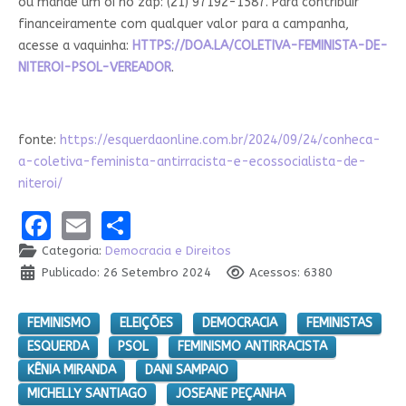
ou mande um oi no zap: (21) 97192-1587. Para contribuir
financeiramente com qualquer valor para a campanha,
acesse a vaquinha:
HTTPS://DOA.LA/COLETIVA-FEMINISTA-DE-
NITEROI-PSOL-VEREADOR
.
fonte:
https://esquerdaonline.com.br/2024/09/24/conheca-
a-coletiva-feminista-antirracista-e-ecossocialista-de-
niteroi/
Facebook
Email
Share
Categoria:
Democracia e Direitos
Publicado: 26 Setembro 2024
Acessos: 6380
FEMINISMO
ELEIÇÕES
DEMOCRACIA
FEMINISTAS
ESQUERDA
PSOL
FEMINISMO ANTIRRACISTA
KÊNIA MIRANDA
DANI SAMPAIO
MICHELLY SANTIAGO
JOSEANE PEÇANHA