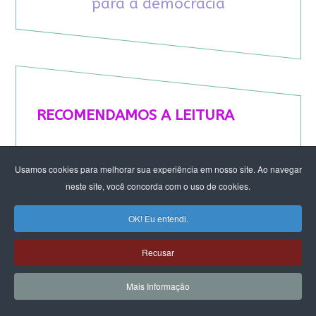
para a democracia
RECOMENDAMOS A LEITURA
August Nimtz prova que marxismo e
antirracismo são indissociáveis na luta
Usamos cookies para melhorar sua experiência em nosso site. Ao navegar
anticapitalista
neste site, você concorda com o uso de cookies.
Rap transfeminista radical argentino na FLIPEI
OK! Eu entendi.
Quem tem medo dos corpos trans?
Projetos de proteção às mulheres travados no
Recusar
Congresso ameaçam a democracia
A revolução de Milton Santos
Mais Informação