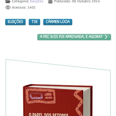
Categoria:
Eleições
Publicado: 06 Outubro 2024
Acessos: 1402
ELEIÇÕES
TSE
CÁRMEN LÚCIA
PRÓXIMO ARTIGO: A PEC 9/23 FOI APROVADA
A PEC 9/23 FOI APROVADA, E AGORA?