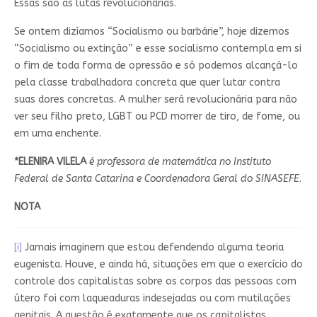
Essas são as lutas revolucionárias.
Se ontem dizíamos “Socialismo ou barbárie”, hoje dizemos
“Socialismo ou extinção” e esse socialismo contempla em si
o fim de toda forma de opressão e só podemos alcançá-lo
pela classe trabalhadora concreta que quer lutar contra
suas dores concretas. A mulher será revolucionária para não
ver seu filho preto, LGBT ou PCD morrer de tiro, de fome, ou
em uma enchente.
*ELENIRA VILELA
é professora de matemática no Instituto
Federal de Santa Catarina e Coordenadora Geral do SINASEFE
.
NOTA
[i]
Jamais imaginem que estou defendendo alguma teoria
eugenista. Houve, e ainda há, situações em que o exercício do
controle dos capitalistas sobre os corpos das pessoas com
útero foi com laqueaduras indesejadas ou com mutilações
genitais. A questão é exatamente que os capitalistas