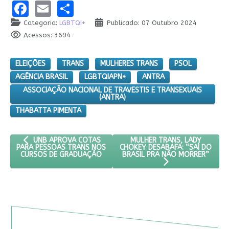
Facebook
Email
Share
Categoria:
LGBTQI+
Publicado: 07 Outubro 2024
Acessos: 3694
ELEIÇÕES
TRANS
MULHERES TRANS
PSOL
AGÊNCIA BRASIL
LGBTQIAPN+
ANTRA
ASSOCIAÇÃO NACIONAL DE TRAVESTIS E TRANSEXUAIS
(ANTRA)
THABATTA PIMENTA
ARTIGO ANTERIOR: UNB APROVA COTAS PARA PESSOAS TRAN
PRÓXIMO ARTIGO: MULHER TR
MULHER TRANS, LADY
UNB APROVA COTAS
CHOKEY DESABAFA: “SAÍ DO
PARA PESSOAS TRANS NOS
BRASIL PRA NÃO MORRER”
CURSOS DE GRADUAÇÃO