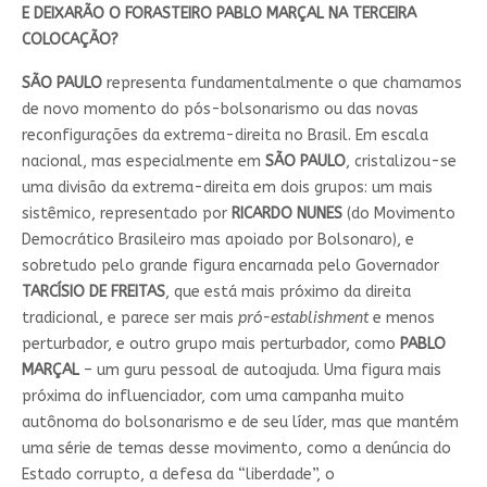
E DEIXARÃO O FORASTEIRO PABLO MARÇAL NA TERCEIRA
COLOCAÇÃO?
SÃO PAULO
representa fundamentalmente o que chamamos
de novo momento do pós-bolsonarismo ou das novas
reconfigurações da extrema-direita no Brasil. Em escala
nacional, mas especialmente em
SÃO PAULO
, cristalizou-se
uma divisão da extrema-direita em dois grupos: um mais
sistêmico, representado por
RICARDO NUNES
(do Movimento
Democrático Brasileiro mas apoiado por Bolsonaro), e
sobretudo pelo grande figura encarnada pelo Governador
TARCÍSIO DE FREITAS
, que está mais próximo da direita
tradicional, e parece ser mais
pró-establishment
e menos
perturbador, e outro grupo mais perturbador, como
PABLO
MARÇAL
– um guru pessoal de autoajuda. Uma figura mais
próxima do influenciador, com uma campanha muito
autônoma do bolsonarismo e de seu líder, mas que mantém
uma série de temas desse movimento, como a denúncia do
Estado corrupto, a defesa da “liberdade”, o