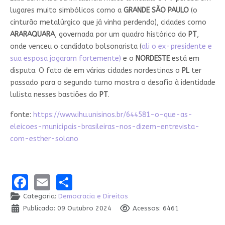
lugares muito simbólicos como a
GRANDE SÃO PAULO
(o
cinturão metalúrgico que já vinha perdendo), cidades como
ARARAQUARA
, governada por um quadro histórico do
PT
,
onde venceu o candidato bolsonarista
(
ali o ex-presidente e
sua esposa jogaram fortemente)
e o
NORDESTE
está em
disputa. O fato de em várias cidades nordestinas o
PL
ter
passado para o segundo turno mostra o desafio à identidade
lulista nesses bastiões do
PT
.
fonte:
https://www.ihu.unisinos.br/644581-o-que-as-
eleicoes-municipais-brasileiras-nos-dizem-entrevista-
com-esther-solano
Facebook
Email
Share
Categoria:
Democracia e Direitos
Publicado: 09 Outubro 2024
Acessos: 6461