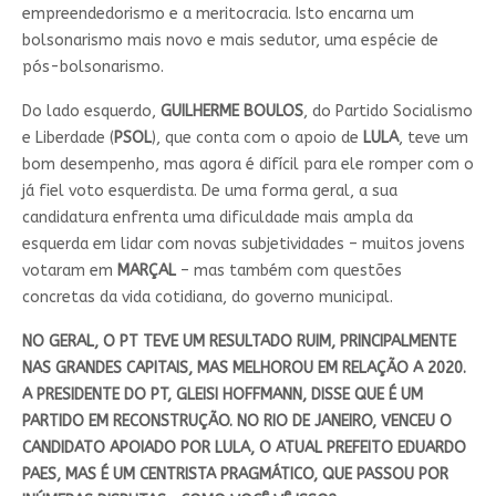
empreendedorismo e a meritocracia. Isto encarna um
bolsonarismo mais novo e mais sedutor, uma espécie de
pós-bolsonarismo.
Do lado esquerdo,
GUILHERME BOULOS
, do Partido Socialismo
e Liberdade (
PSOL
), que conta com o apoio de
LULA
, teve um
bom desempenho, mas agora é difícil para ele romper com o
já fiel voto esquerdista. De uma forma geral, a sua
candidatura enfrenta uma dificuldade mais ampla da
esquerda em lidar com novas subjetividades – muitos jovens
votaram em
MARÇAL
– mas também com questões
concretas da vida cotidiana, do governo municipal.
NO GERAL, O PT TEVE UM RESULTADO RUIM, PRINCIPALMENTE
NAS GRANDES CAPITAIS, MAS MELHOROU EM RELAÇÃO A 2020.
A PRESIDENTE DO PT, GLEISI HOFFMANN, DISSE QUE É UM
PARTIDO EM RECONSTRUÇÃO. NO RIO DE JANEIRO, VENCEU O
CANDIDATO APOIADO POR LULA, O ATUAL PREFEITO EDUARDO
PAES, MAS É UM CENTRISTA PRAGMÁTICO, QUE PASSOU POR