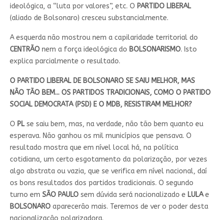
ideológica, a “luta por valores”, etc. O
PARTIDO LIBERAL
(aliado de Bolsonaro) cresceu substancialmente.
A esquerda não mostrou nem a capilaridade territorial do
CENTRÃO
nem a força ideológica do
BOLSONARISMO
. Isto
explica parcialmente o resultado.
O PARTIDO LIBERAL DE BOLSONARO SE SAIU MELHOR, MAS
NÃO TÃO BEM... OS PARTIDOS TRADICIONAIS, COMO O PARTIDO
SOCIAL DEMOCRATA (PSD) E O MDB, RESISTIRAM MELHOR?
O
PL
se saiu bem, mas, na verdade, não tão bem quanto eu
esperava. Não ganhou os mil municípios que pensava. O
resultado mostra que em nível local há, na política
cotidiana, um certo esgotamento da polarização, por vezes
algo abstrata ou vazia, que se verifica em nível nacional, daí
os bons resultados dos partidos tradicionais. O segundo
turno em
SÃO PAULO
sem dúvida será nacionalizado e
LULA
e
BOLSONARO
aparecerão mais. Teremos de ver o poder desta
nacionalização polarizadora.