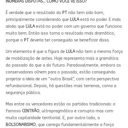
INÚMERAS DISPUTAS... COMO VOCÊ VÊ ISSO?
É verdade que o resultado do
PT
não tem sido bom,
principalmente considerando que
LULA
está no poder. E mais
ainda: que
LULA
está no poder com um governo que funciona
muito bem. Então isso torna o resultado mais dramático,
porque o
PT
deveria ter conseguido se beneficiar disso.
Um elemento é que a figura de
LULA
não tem a mesma força
de mobilização de antes. Hoje representa mais a gramática
do passado do que a do futuro. Paradoxalmente, embora os
conservadores olhem para o passado, estão conseguindo
projetar a ideia de um “outro Brasil”, com certa perspectiva
refundacional. Depois, há questões mais terrenas, como a
segurança pública.
Mas entre os vencedores estão os partidos tradicionais: o
famoso
CENTRÃO
, ultrapragmático e corrupto mas com
muita capilaridade territorial. E, por outro lado, o
BOLSONARISMO
, que carrega fundamentalmente a força