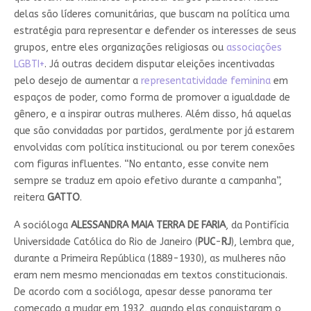
delas são líderes comunitárias, que buscam na política uma
estratégia para representar e defender os interesses de seus
grupos, entre eles organizações religiosas ou
associações
LGBTI+
. Já outras decidem disputar eleições incentivadas
pelo desejo de aumentar a
representatividade feminina
em
espaços de poder, como forma de promover a igualdade de
gênero, e a inspirar outras mulheres. Além disso, há aquelas
que são convidadas por partidos, geralmente por já estarem
envolvidas com política institucional ou por terem conexões
com figuras influentes. “No entanto, esse convite nem
sempre se traduz em apoio efetivo durante a campanha”,
reitera
GATTO
.
A socióloga
ALESSANDRA MAIA TERRA DE FARIA
, da Pontifícia
Universidade Católica do Rio de Janeiro (
PUC
-
RJ
), lembra que,
durante a Primeira República (1889-1930), as mulheres não
eram nem mesmo mencionadas em textos constitucionais.
De acordo com a socióloga, apesar desse panorama ter
começado a mudar em 1932, quando elas conquistaram o