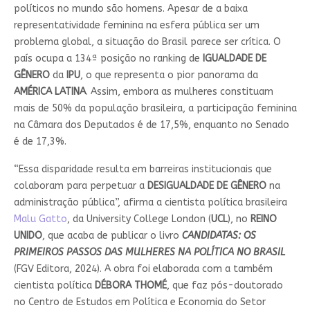
políticos no mundo são homens. Apesar de a baixa
representatividade feminina na esfera pública ser um
problema global, a situação do Brasil parece ser crítica. O
país ocupa a 134ª posição no ranking de
IGUALDADE DE
GÊNERO
da
IPU
, o que representa o pior panorama da
AMÉRICA LATINA
. Assim, embora as mulheres constituam
mais de 50% da população brasileira, a participação feminina
na Câmara dos Deputados é de 17,5%, enquanto no Senado
é de 17,3%.
“Essa disparidade resulta em barreiras institucionais que
colaboram para perpetuar a
DESIGUALDADE DE GÊNERO
na
administração pública”, afirma a cientista política brasileira
Malu Gatto
, da University College London (
UCL
), no
REINO
UNIDO
, que acaba de publicar o livro
CANDIDATAS:
OS
PRIMEIROS PASSOS DAS MULHERES NA POLÍTICA NO BRASIL
(FGV Editora, 2024). A obra foi elaborada com a também
cientista política
DÉBORA THOMÉ
, que faz pós-doutorado
no Centro de Estudos em Política e Economia do Setor