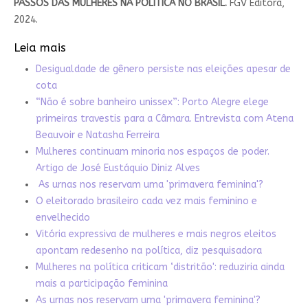
PASSOS DAS MULHERES NA POLÍTICA NO BRASIL.
FGV Editora,
2024.
Leia mais
Desigualdade de gênero persiste nas eleições apesar de
cota
“Não é sobre banheiro unissex”: Porto Alegre elege
primeiras travestis para a Câmara. Entrevista com Atena
Beauvoir e Natasha Ferreira
Mulheres continuam minoria nos espaços de poder.
Artigo de José Eustáquio Diniz Alves
As urnas nos reservam uma 'primavera feminina'?
O eleitorado brasileiro cada vez mais feminino e
envelhecido
Vitória expressiva de mulheres e mais negros eleitos
apontam redesenho na política, diz pesquisadora
Mulheres na política criticam ‘distritão': reduziria ainda
mais a participação feminina
As urnas nos reservam uma 'primavera feminina'?