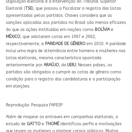
legislação eleitoral e a intervenção do Tribunal Superior
Eleitoral (
TSE
), que passou a fiscalizar o registro das listas
apresentadas pelos partidos. Chaves considera que as
sanções aplicadas aos partidos no Brasil são menos eficazes
do que as ações instituídas em nações como
BOLÍVIA
e
MÉXICO
, que adotaram cotas em 1997 e 2002,
respectivamente, e
PARIDADE DE GÊNERO
em 2010. A paridade
inclui uma regra de alternância entre homens e mulheres nas
listas eleitorais, mesma característica apontada
anteriormente por
ARAÚJO
, da
UERJ
. Nesses países, os
partidos são obrigados a cumprir as cotas de gênero como
condição para o registro das candidaturas e a participação
em eleições.
Reprodução: Pesquisa FAPESP
Além de mapear os entraves em campanhas eleitorais, o
estudo de
GATTO
e
THOMÉ
identificou perfis e motivações
que levam as mulheres a pleitear cargos públicos. Muitas