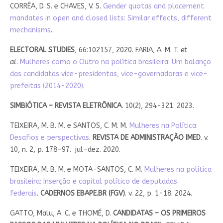
CORRÊA, D. S. e CHAVES, V. S.
Gender quotas and placement
mandates in open and closed lists: Similar effects, different
mechanisms
.
ELECTORAL STUDIES
, 66:102157, 2020. FARIA, A. M. T.
et
al
.
Mulheres como o Outro na política brasileira: Um balanço
das candidatas vice-presidentas, vice-governadoras e vice-
prefeitas (2014-2020)
.
SIMBIÓTICA – REVISTA ELETRÔNICA
.
10(2), 294-321. 2023.
TEIXEIRA, M. B. M. e SANTOS, C. M. M.
Mulheres na Política:
Desafios e perspectivas
.
REVISTA DE ADMINISTRAÇÃO IMED
. v.
10, n. 2, p. 178-97. jul-dez. 2020.
TEIXEIRA, M. B. M. e MOTA-SANTOS, C. M.
Mulheres na política
brasileira: Inserção e capital político de deputadas
federais
.
CADERNOS EBAPE.BR (FGV)
. v. 22, p. 1-18. 2024.
GATTO, Malu, A. C. e THOMÉ, D.
CANDIDATAS – OS PRIMEIROS