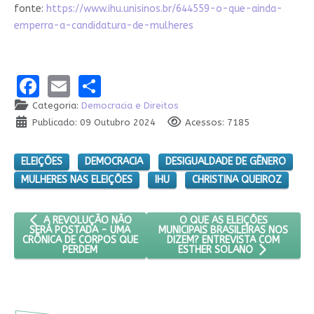
fonte:
https://www.ihu.unisinos.br/644559-o-que-ainda-
emperra-a-candidatura-de-mulheres
Facebook
Email
Share
Categoria:
Democracia e Direitos
Publicado: 09 Outubro 2024
Acessos: 7185
ELEIÇÕES
DEMOCRACIA
DESIGUALDADE DE GÊNERO
MULHERES NAS ELEIÇÕES
IHU
CHRISTINA QUEIROZ
ARTIGO ANTERIOR: A REVOLUÇÃO NÃO SERÁ POSTADA - UMA 
PRÓXIMO ARTIGO: O QUE AS E
O QUE AS ELEIÇÕES
A REVOLUÇÃO NÃO
MUNICIPAIS BRASILEIRAS NOS
SERÁ POSTADA - UMA
DIZEM? ENTREVISTA COM
CRÔNICA DE CORPOS QUE
PERDEM
ESTHER SOLANO