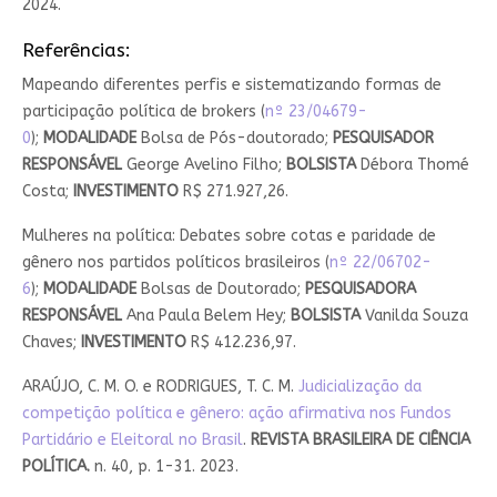
2024.
Referências:
Mapeando diferentes perfis e sistematizando formas de
participação política de brokers (
nº 23/04679-
0
);
MODALIDADE
Bolsa de Pós-doutorado;
PESQUISADOR
RESPONSÁVEL
George Avelino Filho;
BOLSISTA
Débora Thomé
Costa;
INVESTIMENTO
R$ 271.927,26.
Mulheres na política: Debates sobre cotas e paridade de
gênero nos partidos políticos brasileiros (
nº 22/06702-
6
);
MODALIDADE
Bolsas de Doutorado;
PESQUISADORA
RESPONSÁVEL
Ana Paula Belem Hey;
BOLSISTA
Vanilda Souza
Chaves;
INVESTIMENTO
R$ 412.236,97.
ARAÚJO, C. M. O. e RODRIGUES, T. C. M.
Judicialização da
competição política e gênero: ação afirmativa nos Fundos
Partidário e Eleitoral no Brasil
.
REVISTA BRASILEIRA DE CIÊNCIA
POLÍTICA.
n. 40, p. 1-31. 2023.