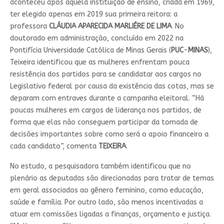
aconteceu após aquela instituição de ensino, criada em 1969,
ter elegido apenas em 2019 sua primeira reitora: a
professora
CLÁUDIA APARECIDA MARLIÉRE DE LIMA
. No
doutorado em administração, concluído em 2022 na
Pontifícia Universidade Católica de Minas Gerais (
PUC
-
MINAS
),
Teixeira identificou que as mulheres enfrentam pouca
resistência dos partidos para se candidatar aos cargos no
Legislativo federal por causa da existência das cotas, mas se
deparam com entraves durante a campanha eleitoral. “Há
poucas mulheres em cargos de liderança nos partidos, de
forma que elas não conseguem participar da tomada de
decisões importantes sobre como será o apoio financeiro a
cada candidato”, comenta
TEIXEIRA
.
No estudo, a pesquisadora também identificou que no
plenário as deputadas são direcionadas para tratar de temas
em geral associados ao gênero feminino, como educação,
saúde e família. Por outro lado, são menos incentivadas a
atuar em comissões ligadas a finanças, orçamento e justiça.