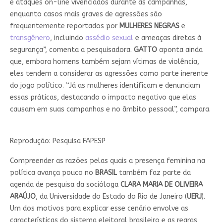
e ataques on-line vivenciados durante as campanhas,
enquanto casos mais graves de agressões são
frequentemente reportados por
MULHERES NEGRAS
e
transgênero
, incluindo
assédio sexual
e ameaças diretas à
segurança”, comenta a pesquisadora.
GATTO
aponta ainda
que, embora homens também sejam vítimas de violência,
eles tendem a considerar as agressões como parte inerente
do jogo político. “Já as mulheres identificam e denunciam
essas práticas, destacando o impacto negativo que elas
causam em suas campanhas e no âmbito pessoal”, compara.
Reprodução: Pesquisa FAPESP
Compreender as razões pelas quais a presença feminina na
política avança pouco no
BRASIL
também faz parte da
agenda de pesquisa da socióloga
CLARA MARIA DE OLIVEIRA
ARAÚJO
, da Universidade do Estado do Rio de Janeiro (
UERJ
).
Um dos motivos para explicar esse cenário envolve as
características do sistema eleitoral brasileiro e as regras