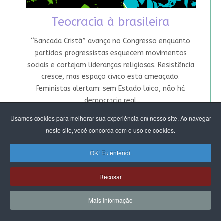
Teocracia à brasileira
“Bancada Cristã” avança no Congresso enquanto
partidos progressistas esquecem movimentos
sociais e cortejam lideranças religiosas. Resistência
cresce, mas espaço cívico está ameaçado.
Feministas alertam: sem Estado laico, não há
democracia real
Usamos cookies para melhorar sua experiência em nosso site. Ao navegar
Bancada Cristã: a tomada do
neste site, você concorda com o uso de cookies.
Estado e o ódio às mulheres
OK! Eu entendi.
Crescem alianças entre doutrinas religiosas antes
“adversárias”. Em comum, convergem na agenda
Recusar
moral de que a reivindicação pela autonomia
feminina foi longe demais. Articulação objetiva
Mais Informação
alcançar o Colégio de Líderes do Congresso e o