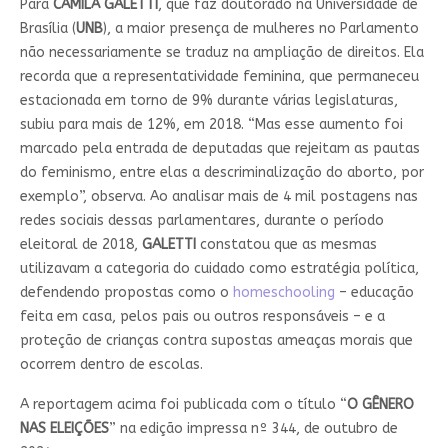
Para
CAMILA GALETTI
, que faz doutorado na Universidade de
Brasília (
UNB
), a maior presença de mulheres no Parlamento
não necessariamente se traduz na ampliação de direitos. Ela
recorda que a representatividade feminina, que permaneceu
estacionada em torno de 9% durante várias legislaturas,
subiu para mais de 12%, em 2018. “Mas esse aumento foi
marcado pela entrada de deputadas que rejeitam as pautas
do feminismo, entre elas a descriminalização do aborto, por
exemplo”, observa. Ao analisar mais de 4 mil postagens nas
redes sociais dessas parlamentares, durante o período
eleitoral de 2018,
GALETTI
constatou que as mesmas
utilizavam a categoria do cuidado como estratégia política,
defendendo propostas como o
homeschooling
– educação
feita em casa, pelos pais ou outros responsáveis – e a
proteção de crianças contra supostas ameaças morais que
ocorrem dentro de escolas.
A reportagem acima foi publicada com o título “
O GÊNERO
NAS ELEIÇÕES
” na edição impressa nº 344, de outubro de