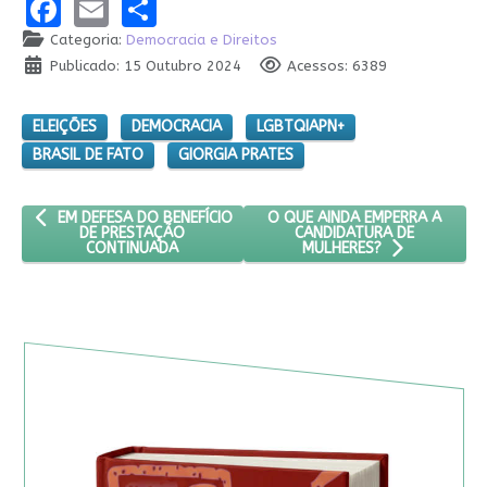
Facebook
Email
Share
Categoria:
Democracia e Direitos
Publicado: 15 Outubro 2024
Acessos: 6389
ELEIÇÕES
DEMOCRACIA
LGBTQIAPN+
BRASIL DE FATO
GIORGIA PRATES
ARTIGO ANTERIOR: EM DEFESA DO BENEFÍCIO DE PRESTAÇÃO CO
PRÓXIMO ARTIGO: O QUE AIND
O QUE AINDA EMPERRA A
EM DEFESA DO BENEFÍCIO
CANDIDATURA DE
DE PRESTAÇÃO
CONTINUADA
MULHERES?