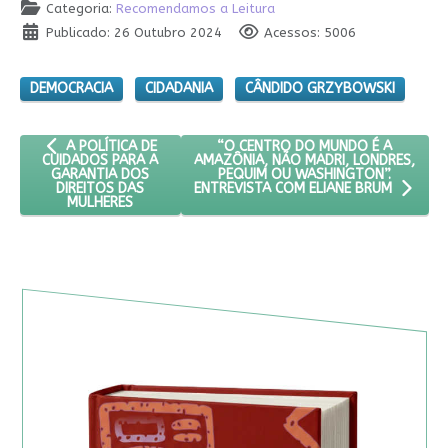
Categoria:
Recomendamos a Leitura
Publicado: 26 Outubro 2024
Acessos: 5006
DEMOCRACIA
CIDADANIA
CÂNDIDO GRZYBOWSKI
ARTIGO ANTERIOR: A POLÍTICA DE CUIDADOS PARA A GARANTI
PRÓXIMO ARTIGO: “O CENTRO DO M
“O CENTRO DO MUNDO É A
A POLÍTICA DE
AMAZÔNIA, NÃO MADRI, LONDRES,
CUIDADOS PARA A
PEQUIM OU WASHINGTON”.
GARANTIA DOS
DIREITOS DAS
ENTREVISTA COM ELIANE BRUM
MULHERES