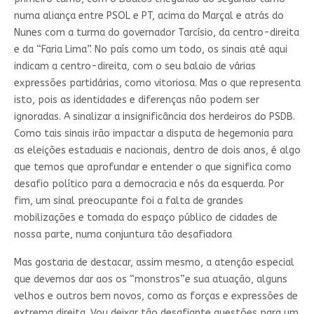
numa aliança entre PSOL e PT, acima do Marçal e atrás do
Nunes com a turma do governador Tarcísio, da centro-direita
e da “Faria Lima”. No país como um todo, os sinais até aqui
indicam a centro-direita, com o seu balaio de várias
expressões partidárias, como vitoriosa. Mas o que representa
isto, pois as identidades e diferenças não podem ser
ignoradas. A sinalizar a insignificância dos herdeiros do PSDB.
Como tais sinais irão impactar a disputa de hegemonia para
as eleições estaduais e nacionais, dentro de dois anos, é algo
que temos que aprofundar e entender o que significa como
desafio político para a democracia e nós da esquerda. Por
fim, um sinal preocupante foi a falta de grandes
mobilizações e tomada do espaço público de cidades de
nossa parte, numa conjuntura tão desafiadora
Mas gostaria de destacar, assim mesmo, a atenção especial
que devemos dar aos os “monstros”e sua atuação, alguns
velhos e outros bem novos, como as forças e expressões de
extrema direita. Vou deixar tão desafiante questões para um