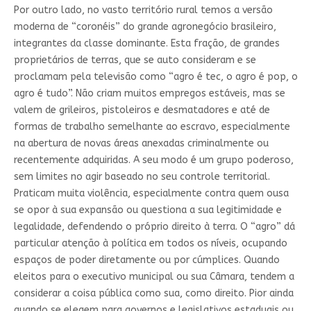
Por outro lado, no vasto território rural temos a versão
moderna de “coronéis” do grande agronegócio brasileiro,
integrantes da classe dominante. Esta fração, de grandes
proprietários de terras, que se auto consideram e se
proclamam pela televisão como “agro é tec, o agro é pop, o
agro é tudo”. Não criam muitos empregos estáveis, mas se
valem de grileiros, pistoleiros e desmatadores e até de
formas de trabalho semelhante ao escravo, especialmente
na abertura de novas áreas anexadas criminalmente ou
recentemente adquiridas. A seu modo é um grupo poderoso,
sem limites no agir baseado no seu controle territorial.
Praticam muita violência, especialmente contra quem ousa
se opor à sua expansão ou questiona a sua legitimidade e
legalidade, defendendo o próprio direito à terra. O “agro” dá
particular atenção à política em todos os níveis, ocupando
espaços de poder diretamente ou por cúmplices. Quando
eleitos para o executivo municipal ou sua Câmara, tendem a
considerar a coisa pública como sua, como direito. Pior ainda
quando se elegem para governos e legislativos estaduais ou