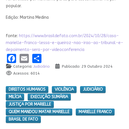
popular.
Edição: Martina Medina
fonte:
https://www.brasildefato.com.br/2024/10/28/caso-
marielle-franco-lessa-e-queiroz-nao-irao-ao-tribunal-e-
depoimento-sera-por-videoconferencia
Facebook
Email
Share
Categoria:
Judiciário
Publicado: 29 Outubro 2024
Acessos: 6014
DIREITOS HUMANOS
VIOLÊNCIA
JUDICIÁRIO
MILÍCIA
EXECUÇÃO SUMÁRIA
JUSTIÇA POR MARIELLE
QUEM MANDOU MATAR MARIELLE
MARIELLE FRANCO
BRASIL DE FATO