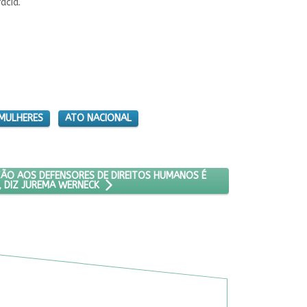
acia.
 MULHERES
ATO NACIONAL
A FEDERAL
DERAL DE PROTEÇÃO AOS DEFENSORES DE DIREITOS HUMANOS É INEF
ÃO AOS DEFENSORES DE DIREITOS HUMANOS É
E, DIZ JUREMA WERNECK