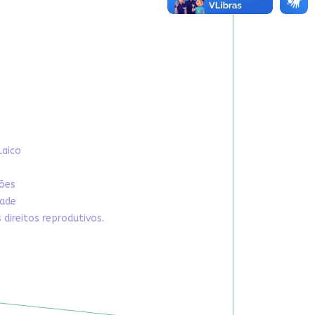
Laico
xões
dade
direitos reprodutivos.