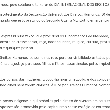
 ruas, para celebrar e lembrar do DIA INTERNACIONAL DOS DIREITO
rtalecimento da Declaração Universal dos Direitos Humanos, 10 d
undo que estava saindo da Segunda Guerra Mundial, a emergência 
da, expressa num texto, que proclama os fundamentos da liberdade, 
ente de classe social, raça, nacionalidade, religião, cultura, prof
da e qualquer pessoa.
itos Humanos, se soma nas ruas para dar visibilidade às lutas por
a e a justiça para suas filhas e filhos, assassinados pelas impie
s corpos das mulheres, a cada dia mais ameaçada, e dos corpos d
uando ainda nem foram crianças, é luta por Direitos Humanos. Soma
 povos indígenas e quilombolas pelo direito de viverem em seus t
spossessão promovida pelo capitalismo nesse estágio de extrema t