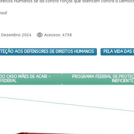
Direitos Humanos se dá contra forças que atentam contra a Democr
mos!
10 Dezembro 2024
Acessos: 4738
OTEÇÃO AOS DEFENSORES DE DIREITOS HUMANOS
PELA VIDA DAS
AL DA SENTENÇA DO CASO MÃES DE ACARI - CENTRO CULTURAL JUSTIÇ
PRÓXIMO ARTIGO: PROGRAMA FE
PROGRAMA FEDERAL DE PROTEÇ
 DO CASO MÃES DE ACARI -
 FEDERAL
INEFICIENT