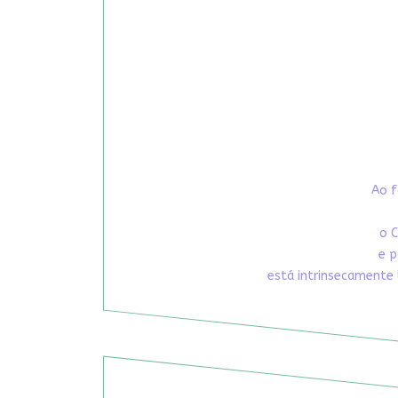
Ao f
o C
e p
está intrinsecamente 