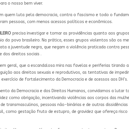
ara o nosso bem viver.
quem luta pela democracia, contra o fascismo e todo o fundamen
oram pessoas, com menos acessos políticos e econômicos.
ILEIRO
precisa investigar e tomar as providências quanto aos grup
ônio do povo brasileiro. Na prática, esses grupos violentos são os
mata a juventude negra, que negam a violência praticada contra p
dos direitos sociais .
em geral, que a escandalosa mira nas favelas e periferias tirando a
uição aos direitos sexuais e reprodutivos, as tentativas de impedi
o exercício de fortalecimento da Democracia e de acessos aos DH’s.
imento da Democracia e dos Direitos Humanos, convidamos a lutar
ravidez como obrigação, incentivando violências aos corpos das mul
 de transmasculinos, pessoas não-binárias e de outras dissidências
sil, como gestação fruto de estupro, de gravidez que ofereça risco