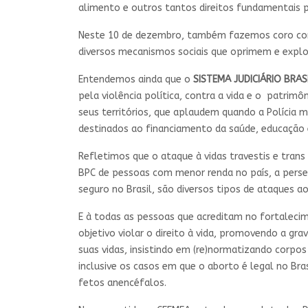
alimento e outros tantos direitos fundamentais p
Neste 10 de dezembro, também fazemos coro com 
diversos mecanismos sociais que oprimem e expl
Entendemos ainda que o
SISTEMA JUDICIÁRIO BRAS
pela violência política, contra a vida e o patrim
seus territórios, que aplaudem quando a Polícia 
destinados ao financiamento da saúde, educação e 
Refletimos que o ataque à vidas travestis e trans 
BPC de pessoas com menor renda no país, a perseg
seguro no Brasil, são diversos tipos de ataques a
E à todas as pessoas que acreditam no fortalec
objetivo violar o direito à vida, promovendo a g
suas vidas, insistindo em (re)normatizando corpos
inclusive os casos em que o aborto é legal no Bra
fetos anencéfalos.