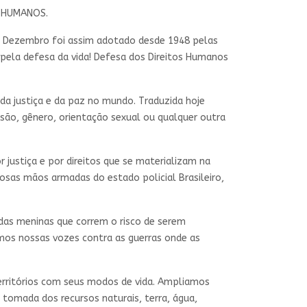
S HUMANOS.
e Dezembro foi assim adotado desde 1948 pelas
pela defesa da vida! Defesa dos Direitos Humanos
da justiça e da paz no mundo. Traduzida hoje
issão, gênero, orientação sexual ou qualquer outra
 justiça e por direitos que se materializam na
dosas mãos armadas do estado policial Brasileiro,
as meninas que correm o risco de serem
mos nossas vozes contra as guerras onde as
erritórios com seus modos de vida. Ampliamos
omada dos recursos naturais, terra, água,