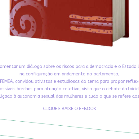
omentar um diálogo sobre os riscos para a democracia e o Estado 
na configuração em andamento no parlamento,
FEMEA, convidou ativistas e estudiosas do tema para propor refle
ossíveis brechas para atuação coletiva, visto que o debate da laici
ligado à autonomia sexual das mulheres e tudo o que se refere aos 
CLIQUE E BAIXE O E-BOOK