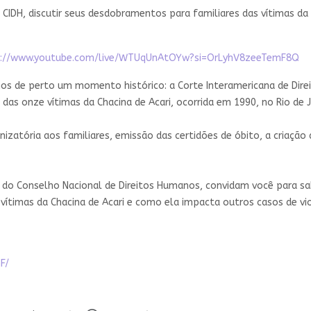
 CIDH, discutir seus desdobramentos para familiares das vítimas da
s://www.youtube.com/live/WTUqUnAtOYw?si=OrLyhV8zeeTemF8Q
s de perto um momento histórico: a Corte Interamericana de Direi
das onze vítimas da Chacina de Acari, ocorrida em 1990, no Rio de J
izatória aos familiares, emissão das certidões de óbito, a criaç
io do Conselho Nacional de Direitos Humanos, convidam você para sa
vítimas da Chacina de Acari e como ela impacta outros casos de vi
F/