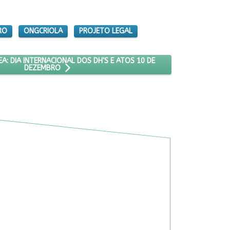
RO
ONGCRIOLA
PROJETO LEGAL
025
 MANIFESTO CFEMEA: DIA INTERNACIONAL DOS DH'S E ATOS 10 DE D
A: DIA INTERNACIONAL DOS DH'S E ATOS 10 DE
DEZEMBRO