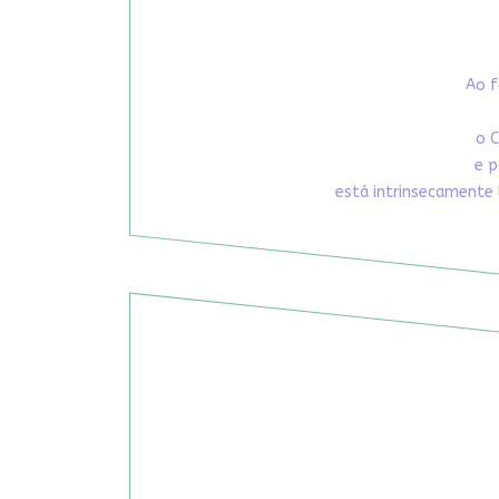
Ao f
o C
e p
está intrinsecamente 