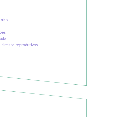
Laico
xões
dade
direitos reprodutivos.