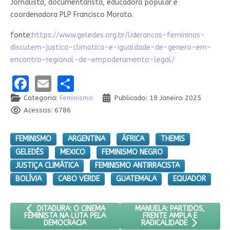
Jornalista, documentarista, educadora popular e
coordenadora PLP Francisco Morato.
fonte:
https://www.geledes.org.br/liderancas-femininas-
discutem-justica-climatica-e-igualdade-de-genero-em-
encontro-regional-de-empoderamento-legal/
Facebook
Email
Share
Categoria:
Feminismo
Publicado: 19 Janeiro 2025
Acessos: 6786
FEMINISMO
ARGENTINA
ÁFRICA
THEMIS
GELEDÉS
MEXICO
FEMINISMO NEGRO
JUSTIÇA CLIMÁTICA
FEMINISMO ANTIRRACISTA
BOLÍVIA
CABO VERDE
GUATEMALA
EQUADOR
ARTIGO ANTERIOR: DITADURA: O CINEMA FEMINISTA NA LUTA 
PRÓXIMO ARTIGO: MANUELA:
MANUELA: PARTIDOS,
DITADURA: O CINEMA
FRENTE AMPLA E
FEMINISTA NA LUTA PELA
DEMOCRACIA
RADICALIDADE