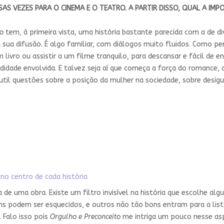
AS VEZES PARA O CINEMA E O TEATRO. A PARTIR DISSO, QUAL A IM
to
tem, à primeira vista, uma história bastante parecida com a de d
sua difusão. É algo familiar, com diálogos muito fluidos. Como per
ivro ou assistir a um filme tranquilo, para descansar e fácil de ent
undidade envolvida. E talvez seja aí que começa a força do romance,
til questões sobre a posição da mulher na sociedade, sobre desigu
no centro de cada história
ia de uma obra. Existe um filtro invisível na história que escolhe a
ns podem ser esquecidos, e outros não tão bons entram para a lista
 Falo isso pois
Orgulho e Preconceito
me intriga um pouco nesse as