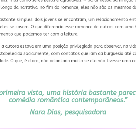
ais, mas como seres belos e agradáveis. A partir dessa admiração d
longo da narrativa: no fim do romance, eles não são os mesmos do 
astante simples: dois jovens se encontram, um relacionamento ent
eles se casam. O que diferencia esse romance de outros com uma hi
dimento que podemos ter com a leitura.
 a autora estava em uma posição privilegiada para observar, na vid
stabelecida socialmente, com contatos que iam da burguesia até cl
ade. O que, é claro, não adiantaria muito se ela não tivesse uma 
primeira vista, uma história bastante parec
comédia romântica contemporâneos.”
Nara Dias, pesquisadora