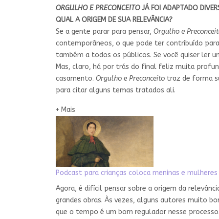
ORGULHO E PRECONCEITO
JÁ FOI ADAPTADO DIVERS
QUAL A ORIGEM DE SUA RELEVÂNCIA?
Se a gente parar para pensar,
Orgulho e Preconcei
contemporâneos, o que pode ter contribuído para 
também a todos os públicos. Se você quiser ler um l
Mas, claro, há por trás do final feliz muita prof
casamento.
Orgulho e Preconceito
traz de forma su
para citar alguns temas tratados ali.
+ Mais
Podcast para crianças coloca meninas e mulheres 
Agora, é difícil pensar sobre a origem da relevânc
grandes obras. Às vezes, alguns autores muito bo
que o tempo é um bom regulador nesse processo.