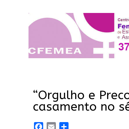
“Orgulho e Preco
casamento no s
Facebook
Email
Share