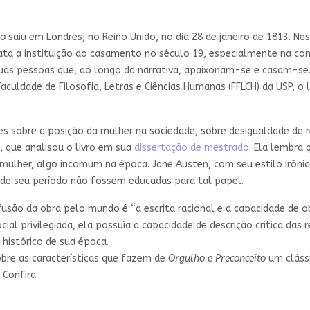
to
saiu em Londres, no Reino Unido, no dia 28 de janeiro de 1813. N
trata a instituição do casamento no século 19, especialmente na co
: duas pessoas que, ao longo da narrativa, apaixonam-se e casam-s
Faculdade de Filosofia, Letras e Ciências Humanas (FFLCH) da USP, o
s sobre a posição da mulher na sociedade, sobre desigualdade de re
, que analisou o livro em sua
dissertação de mestrado
. Ela lembra 
ma mulher, algo incomum na época. Jane Austen, com seu estilo irôni
s de seu período não fossem educadas para tal papel.
fusão da obra pelo mundo é “a escrita racional e a capacidade de o
al privilegiada, ela possuía a capacidade de descrição crítica das 
 histórico de sua época.
obre as características que fazem de
Orgulho e Preconceito
um cláss
Confira: