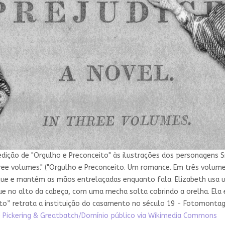
ição de "Orgulho e Preconceito" às ilustrações dos personagens Sr.
 three volumes." ("Orgulho e Preconceito. Um romance. Em três volum
raque e mantém as mãos entrelaçadas enquanto fala. Elizabeth usa
e no alto da cabeça, com uma mecha solta cobrindo a orelha. Ela
eito” retrata a instituição do casamento no século 19 - Fotomont
e
Pickering & Greatbatch/Domínio público via Wikimedia Commons