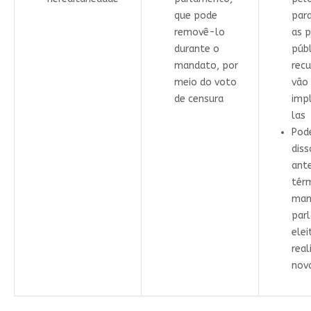
que pode
para
removê-lo
as p
durante o
públ
mandato, por
recu
meio do voto
vão
de censura
imp
las
Pode
diss
ant
tér
man
par
elei
rea
nova