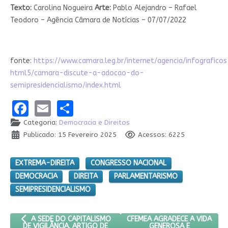
Texto:
Carolina Nogueira
Arte:
Pablo Alejandro – Rafael
Teodoro – Agência Câmara de Notícias – 07/07/2022
fonte:
https://www.camara.leg.br/internet/agencia/infograficos
html5/camara-discute-a-adocao-do-
semipresidencialismo/index.html
Facebook
Email
Share
Categoria:
Democracia e Direitos
Publicado: 15 Fevereiro 2025
Acessos: 6225
EXTREMA-DIREITA
CONGRESSO NACIONAL
DEMOCRACIA
DIREITA
PARLAMENTARISMO
SEMIPRESIDENCIALISMO
ARTIGO ANTERIOR: A SEDE DO CAPITALISMO DE VIGILÂNCIA. AR
PRÓXIMO ARTIGO: CFEMEA AGR
CFEMEA AGRADECE A VIDA
A SEDE DO CAPITALISMO
GENEROSA E
DE VIGILÂNCIA. ARTIGO DE