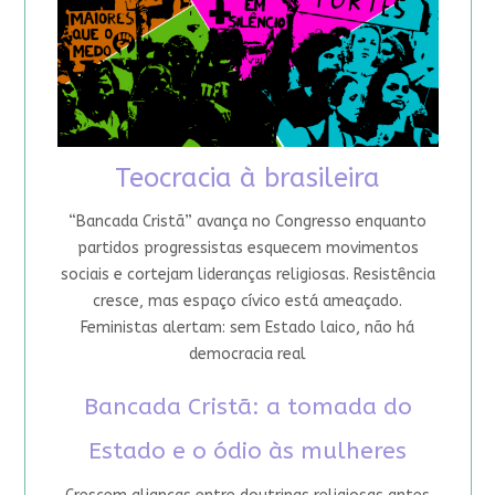
Teocracia à brasileira
“Bancada Cristã” avança no Congresso enquanto
partidos progressistas esquecem movimentos
sociais e cortejam lideranças religiosas. Resistência
cresce, mas espaço cívico está ameaçado.
Feministas alertam: sem Estado laico, não há
democracia real
Bancada Cristã: a tomada do
Estado e o ódio às mulheres