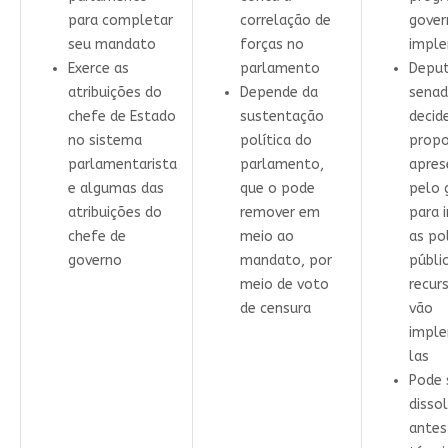
para completar
correlação de
gover
seu mandato
forças no
impl
Exerce as
parlamento
Deput
atribuições do
Depende da
senad
chefe de Estado
sustentação
decid
no sistema
política do
propo
parlamentarista
parlamento,
apres
e algumas das
que o pode
pelo 
atribuições do
remover em
para i
chefe de
meio ao
as pol
governo
mandato, por
públi
meio de voto
recur
de censura
vão
impl
las
Pode 
disso
antes