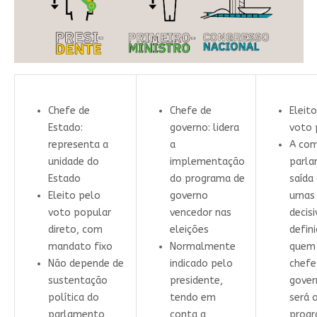
Chefe de
Chefe de
Eleit
Estado:
governo: lidera
voto 
representa a
a
A com
unidade do
implementação
parla
Estado
do programa de
saída
Eleito pelo
governo
urnas
voto popular
vencedor nas
decisi
direto, com
eleições
defin
mandato fixo
Normalmente
quem 
Não depende de
indicado pelo
chefe
sustentação
presidente,
gover
política do
tendo em
será 
parlamento
conta a
progr