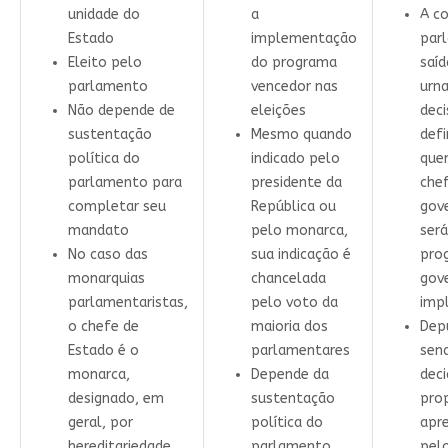
unidade do
a
A c
Estado
implementação
par
Eleito pelo
do programa
saíd
parlamento
vencedor nas
urna
Não depende de
eleições
deci
sustentação
Mesmo quando
defi
política do
indicado pelo
que
parlamento para
presidente da
che
completar seu
República ou
gove
mandato
pelo monarca,
será
No caso das
sua indicação é
pro
monarquias
chancelada
gov
parlamentaristas,
pelo voto da
imp
o chefe de
maioria dos
Dep
Estado é o
parlamentares
sen
monarca,
Depende da
dec
designado, em
sustentação
pro
geral, por
política do
apr
hereditariedade
parlamento,
pel