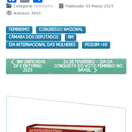
Categoria:
Feminismo
Publicado: 03 Março 2025
Acessos: 3620
FEMINISMO
CONGRESSO NACIONAL
CÂMARA DOS DEPUTADOS
8M
DIA INTERNACIONAL DAS MULHERES
PEQUIM +30
ARTIGO ANTERIOR: 8M UNIFICADAS DF E ENTORNO 2025
PRÓXIMO ARTIGO: 24 DE FEVEREIRO
24 DE FEVEREIRO - DIA DA
8M UNIFICADAS
CONQUISTA DO VOTO FEMININO NO
DF E ENTORNO
2025
BRASIL