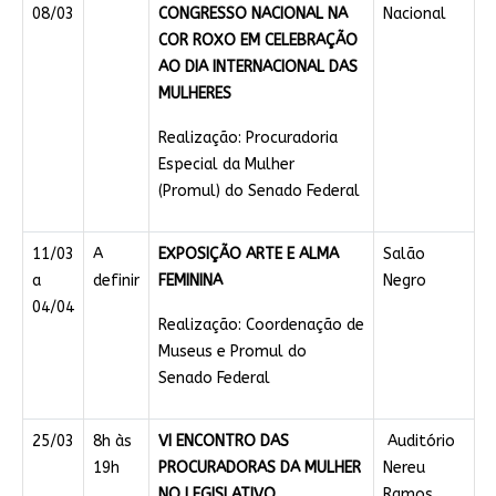
08/03
CONGRESSO NACIONAL NA
Nacional
COR ROXO EM CELEBRAÇÃO
AO DIA INTERNACIONAL DAS
MULHERES
Realização: Procuradoria
Especial da Mulher
(Promul) do Senado Federal
11/03
A
EXPOSIÇÃO ARTE E ALMA
Salão
a
definir
FEMININA
Negro
04/04
Realização: Coordenação de
Museus e Promul do
Senado Federal
25/03
8h às
VI ENCONTRO DAS
Auditório
19h
PROCURADORAS DA MULHER
Nereu
NO LEGISLATIVO
Ramos