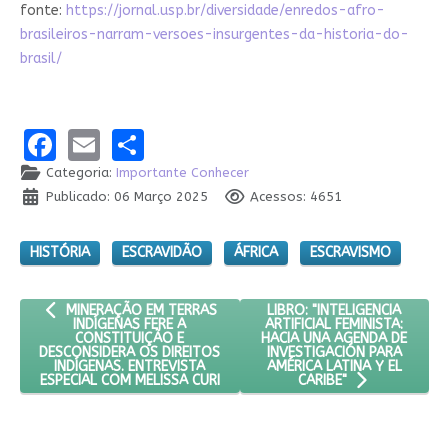
fonte:
https://jornal.usp.br/diversidade/enredos-afro-
brasileiros-narram-versoes-insurgentes-da-historia-do-
brasil/
Facebook
Email
Share
Categoria:
Importante Conhecer
Publicado: 06 Março 2025
Acessos: 4651
HISTÓRIA
ESCRAVIDÃO
ÁFRICA
ESCRAVISMO
ARTIGO ANTERIOR: MINERAÇÃO EM TERRAS INDÍGENAS FERE A C
PRÓXIMO ARTIGO: LIBRO: "I
LIBRO: "INTELIGENCIA
MINERAÇÃO EM TERRAS
ARTIFICIAL FEMINISTA:
INDÍGENAS FERE A
HACIA UNA AGENDA DE
CONSTITUIÇÃO E
INVESTIGACIÓN PARA
DESCONSIDERA OS DIREITOS
AMÉRICA LATINA Y EL
INDÍGENAS. ENTREVISTA
ESPECIAL COM MELISSA CURI
CARIBE"