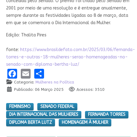
concedida pelo Senado. O prêmio foi criado pelo Senado em
2001 por meio de uma resolução e é entregue anualmente,
sempre durante as festividades ligadas ao 8 de março, data
em que se comemora o Dia Internacional da Mulher.
Edição: Thalita Pires
fonte:
https://www.brasildefato.com.br/2025/03/06/fernanda-
torres-e-outras-18-mulheres-serao-homenageadas-no-
senado-com-diploma-bertha-luz/
Facebook
Email
Share
Categoria:
Mulheres na Política
Publicado: 06 Março 2025
Acessos: 3510
FEMINISMO
SENADO FEDERAL
DIA INTERNACIONAL DAS MULHERES
FERNANDA TORRES
DIPLOMA BERTA LUTZ
HOMENAGEM À MULHER