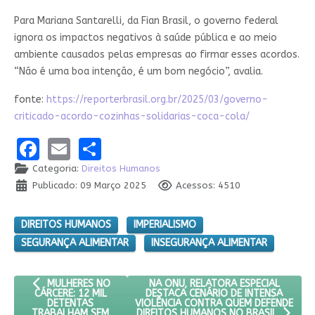
Para Mariana Santarelli, da Fian Brasil, o governo federal
ignora os impactos negativos à saúde pública e ao meio
ambiente causados pelas empresas ao firmar esses acordos.
“Não é uma boa intenção, é um bom negócio”, avalia.
fonte:
https://reporterbrasil.org.br/2025/03/governo-
criticado-acordo-cozinhas-solidarias-coca-cola/
Facebook
Email
Share
Categoria:
Direitos Humanos
Publicado: 09 Março 2025
Acessos: 4510
DIREITOS HUMANOS
IMPERIALISMO
SEGURANÇA ALIMENTAR
INSEGURANÇA ALIMENTAR
ARTIGO ANTERIOR: MULHERES NO CÁRCERE: 12 MIL DETENTAS 
PRÓXIMO ARTIGO: NA ONU, RELATOR
NA ONU, RELATORA ESPECIAL
MULHERES NO
DESTACA CENÁRIO DE INTENSA
CÁRCERE: 12 MIL
VIOLÊNCIA CONTRA QUEM DEFENDE
DETENTAS
TRABALHAM SEM
DIREITOS HUMANOS NO BRASIL