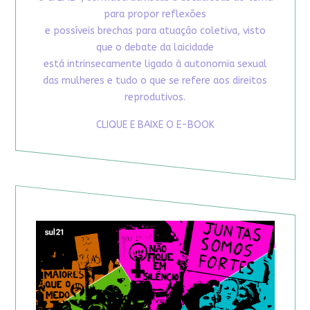
para propor reflexões
e possíveis brechas para atuação coletiva, visto
que o debate da laicidade
está intrinsecamente ligado à autonomia sexual
das mulheres e tudo o que se refere aos direitos
reprodutivos.
CLIQUE E BAIXE O E-BOOK