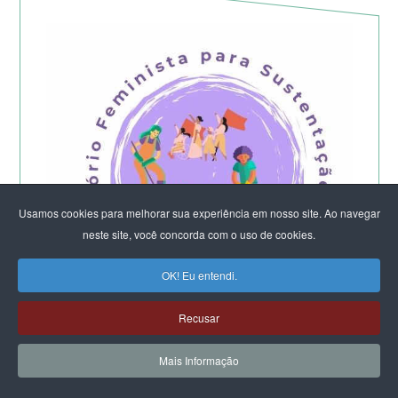
Usamos cookies para melhorar sua experiência em nosso site. Ao navegar
neste site, você concorda com o uso de cookies.
OK! Eu entendi.
Recusar
Começa a etapa presencial do
Mais Informação
Laboratório Feminista do DF e Entorno -
2026