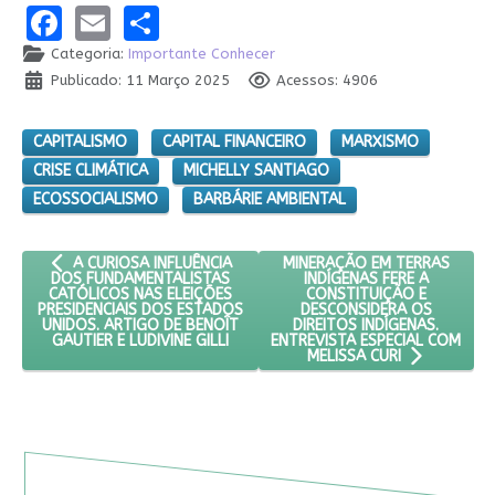
Facebook
Email
Share
Categoria:
Importante Conhecer
Publicado: 11 Março 2025
Acessos: 4906
CAPITALISMO
CAPITAL FINANCEIRO
MARXISMO
CRISE CLIMÁTICA
MICHELLY SANTIAGO
ECOSSOCIALISMO
BARBÁRIE AMBIENTAL
ARTIGO ANTERIOR: A CURIOSA INFLUÊNCIA DOS FUNDAMENTALIS
PRÓXIMO ARTIGO: MINERAÇÃO 
MINERAÇÃO EM TERRAS
A CURIOSA INFLUÊNCIA
INDÍGENAS FERE A
DOS FUNDAMENTALISTAS
CONSTITUIÇÃO E
CATÓLICOS NAS ELEIÇÕES
DESCONSIDERA OS
PRESIDENCIAIS DOS ESTADOS
DIREITOS INDÍGENAS.
UNIDOS. ARTIGO DE BENOÎT
ENTREVISTA ESPECIAL COM
GAUTIER E LUDIVINE GILLI
MELISSA CURI