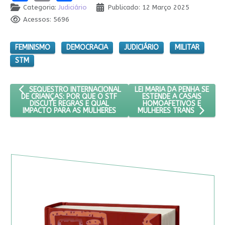
Categoria:
Judiciário
Publicado: 12 Março 2025
Acessos: 5696
FEMINISMO
DEMOCRACIA
JUDICIÁRIO
MILITAR
STM
ARTIGO ANTERIOR: SEQUESTRO INTERNACIONAL DE CRIANÇAS: P
PRÓXIMO ARTIGO: LEI MARI
LEI MARIA DA PENHA SE
SEQUESTRO INTERNACIONAL
ESTENDE A CASAIS
DE CRIANÇAS: POR QUE O STF
HOMOAFETIVOS E
DISCUTE REGRAS E QUAL
IMPACTO PARA AS MULHERES
MULHERES TRANS