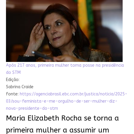
Após 217 anos, primeira mulher toma posse na presidência
do STM
Edição:
Sabrina Craide
fonte:
https://agenciabrasil.ebc.com.br/justica/noticia/2025-
03/sou-feminista-e-me-orgulho-de-ser-mulher-diz-
nova-presidente-do-stm
Maria Elizabeth Rocha se torna a
primeira mulher a assumir um