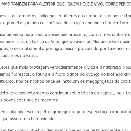
 MAS TAMBÉM PARA ALERTAR QUE “QUEM HOJE É VIVO, CORRE PERIGO!
esas, quilombolas, indígenas, mulheres do campo, das águas e flo
ste planeta que não cessará sua destruição enquanto houver forma
 perversa para toda a sociedade brasileira, com crimes ambientai
esquecer a lama tóxica da Vale, que atravessou Mariana e Brumad
lagoas, o desmatamento por agrotóxicos provocado por fazendeiros
 cada mês no Brasil.
queles que mais protegem verdadeiramente a vida e a natureza. Nos
 as florestas, a fauna e a flora diante do avanço do incêndio cri
triarcal nos territórios onde se instalam os megaprojetos do capi
elo de desenvolvimento continuar sob a lógica do capital, pois t
nos povos continua os mesmos!
ntabilidade escrita pelo agronegócio, pela especulação imobiliári
al que assolam a humanidade.
 ano tem como objetivo denunciar aqueles que historicamente são 