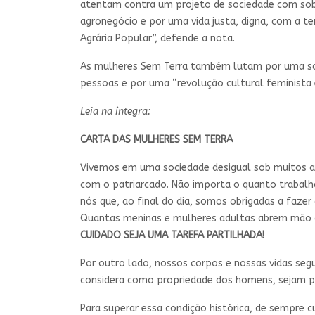
atentam contra um projeto de sociedade com sober
agronegócio e por uma vida justa, digna, com a t
Agrária Popular”, defende a nota.
As mulheres Sem Terra também lutam por uma socie
pessoas e por uma “revolução cultural feminista 
Leia na íntegra:
CARTA DAS MULHERES SEM TERRA
Vivemos em uma sociedade desigual sob muitos as
com o patriarcado. Não importa o quanto trabal
nós que, ao final do dia, somos obrigadas a faze
Quantas meninas e mulheres adultas abrem mão d
CUIDADO SEJA UMA TAREFA PARTILHADA!
Por outro lado, nossos corpos e nossas vidas segue
considera como propriedade dos homens, sejam pa
Para superar essa condição histórica, de sempre 