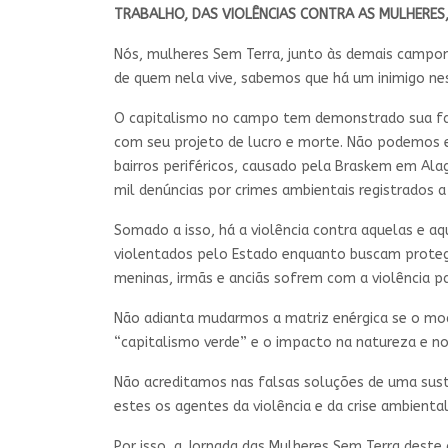
TRABALHO, DAS VIOLÊNCIAS CONTRA AS MULHERES,
Nós, mulheres Sem Terra, junto às demais campon
de quem nela vive, sabemos que há um inimigo ne
O capitalismo no campo tem demonstrado sua face
com seu projeto de lucro e morte. Não podemos 
bairros periféricos, causado pela Braskem em A
mil denúncias por crimes ambientais registrados a
Somado a isso, há a violência contra aquelas e a
violentados pelo Estado enquanto buscam proteger
meninas, irmãs e anciãs sofrem com a violência pa
Não adianta mudarmos a matriz enérgica se o mod
“capitalismo verde” e o impacto na natureza e 
Não acreditamos nas falsas soluções de uma suste
estes os agentes da violência e da crise ambient
Por isso, a Jornada das Mulheres Sem Terra deste