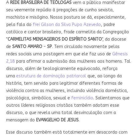
A
REDE BRASILEIRA DE TEÓLOGAS
vem a público manifestar
seu veemente repúdio à pregações de cunho sexista,
machista e misógino. Nossa postura se dá, especialmente,
pela fala do
frei Gilson da Silva Pupo Azevedo
, padre
católico e cantor brasileiro, frade carmelita da Congregação
"
CARMELITAS MENSAGEIROS DO ESPÍRITO SANTO
", da diocese
de
SANTO AMARO
–
SP
. Tem circulado novamente pelas
redes sociais uma postagem em que ele faz uso de
Gênesis
2,18
para afirmar a submissão das mulheres aos homens. Tal
discurso, além de teologicamente equivocado, reforça
uma
estrutura de dominação patriarcal
que, ao longo da
história, tem servido para legitimar diferentes formas de
violência contra as mulheres, incluindo violência doméstica,
psicológica, simbólica, sexual e
feminicídio
. Salientamos que
outros líderes religiosos cristãos também adotam esse
discurso, o que revela uma total desvinculação com a
mensagem do
EVANGELHO DE JESUS
.
Esse discurso também está totalmente em desacordo com