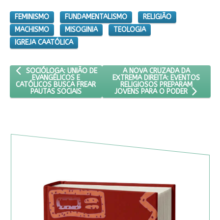
FEMINISMO
FUNDAMENTALISMO
RELIGIÃO
MACHISMO
MISOGINIA
TEOLOGIA
IGREJA CAATÓLICA
ARTIGO ANTERIOR: SOCIÓLOGA: UNIÃO DE EVANGÉLICOS E CATÓL
PRÓXIMO ARTIGO: A NOVA CRU
A NOVA CRUZADA DA
SOCIÓLOGA: UNIÃO DE
EXTREMA DIREITA: EVENTOS
EVANGÉLICOS E
RELIGIOSOS PREPARAM
CATÓLICOS BUSCA FREAR
PAUTAS SOCIAIS
JOVENS PARA O PODER