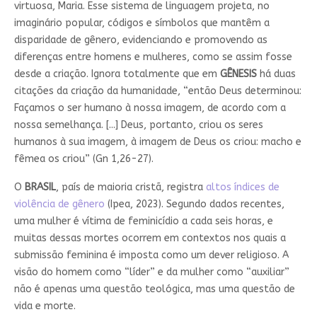
virtuosa, Maria. Esse sistema de linguagem projeta, no
imaginário popular, códigos e símbolos que mantêm a
disparidade de gênero, evidenciando e promovendo as
diferenças entre homens e mulheres, como se assim fosse
desde a criação. Ignora totalmente que em
GÊNESIS
há duas
citações da criação da humanidade, “então Deus determinou:
Façamos o ser humano à nossa imagem, de acordo com a
nossa semelhança. [...] Deus, portanto, criou os seres
humanos à sua imagem, à imagem de Deus os criou: macho e
fêmea os criou” (Gn 1,26-27).
O
BRASIL
, país de maioria cristã, registra
altos índices de
violência de gênero
(Ipea, 2023). Segundo dados recentes,
uma mulher é vítima de feminicídio a cada seis horas, e
muitas dessas mortes ocorrem em contextos nos quais a
submissão feminina é imposta como um dever religioso. A
visão do homem como “líder” e da mulher como “auxiliar”
não é apenas uma questão teológica, mas uma questão de
vida e morte.