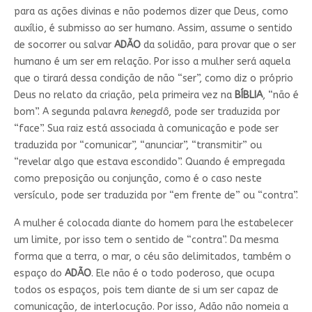
para as ações divinas e não podemos dizer que Deus, como
auxílio, é submisso ao ser humano. Assim, assume o sentido
de socorrer ou salvar
ADÃO
da solidão, para provar que o ser
humano é um ser em relação. Por isso a mulher será aquela
que o tirará dessa condição de não “ser”, como diz o próprio
Deus no relato da criação, pela primeira vez na
BÍBLIA
, “não é
bom”. A segunda palavra
kenegdô
, pode ser traduzida por
“face”. Sua raiz está associada à comunicação e pode ser
traduzida por “comunicar”, “anunciar”, “transmitir” ou
“revelar algo que estava escondido”. Quando é empregada
como preposição ou conjunção, como é o caso neste
versículo, pode ser traduzida por “em frente de” ou “contra”.
A mulher é colocada diante do homem para lhe estabelecer
um limite, por isso tem o sentido de “contra”. Da mesma
forma que a terra, o mar, o céu são delimitados, também o
espaço do
ADÃO
. Ele não é o todo poderoso, que ocupa
todos os espaços, pois tem diante de si um ser capaz de
comunicação, de interlocução. Por isso, Adão não nomeia a