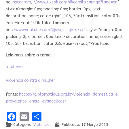
no
Instagram
,
//www.tiktok.com/@camila.caringe?lang=en
"
style="margin: 0px; padding: 0px; border: 0px; text-
decoration: none; color: rgb(0, 105, 50); transition: color 0.3s
ease-in-out;">Tik Tok e também
no
//www.youtube.com/@esginsights-cc
" style="margin: 0px;
padding: 0px; border: 0px; text-decoration: none; color: rgb(0,
105, 50); transition: color 0.3s ease-in-out;">YouTube.
Leia mais sobre o tema:
mulheres
Violência contra a mulher
fonte:
https://diplomatique.org.br/violencia-domestica-e-
prevalente-entre-evangelicas/
Facebook
Email
Share
Categoria:
Violência
Publicado: 17 Março 2025