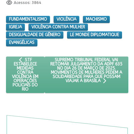
Acessos: 3864
FUNDAMENTALISMO
VIOLÊNCIA
MACHISMO
IGREJA
VIOLÊNCIA CONTRA MULHER
DESIGUALDADE DE GÊNERO
LE MONDE DIPLOMATIQUE
EVANGÉLICAS
ARTIGO ANTERIOR: STF ESTABELECE MEDIDAS CONTRA VIOLÊ
PRÓXIMO ARTIGO: SUPREMO TRIBUNAL FE
SUPREMO TRIBUNAL FEDERAL VAI
STF
RETOMAR JULGAMENTO DA ADPF 635
ESTABELECE
NO DIA 26 DE MARÇO DE 2025.
MEDIDAS
MOVIMENTOS DE MULHERES PEDEM A
CONTRA
SOLIDARIEDADE PARA QUE POSSAM
VIOLÊNCIA EM
OPERAÇÕES
VIAJAR A BRASÍILA
POLICIAIS DO
RIO