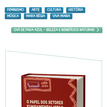
FEMINISMO
ARTE
CULTURA
HISTÓRIA
MÚSICA
MARA RÉGIA
VIVA MARIA
PRÓXIMO ARTIGO: CHÁ DE FADA AZUL – BELEZA E BENEFÍCIO
CHÁ DE FADA AZUL – BELEZA E BENEFÍCIOS NATURAIS