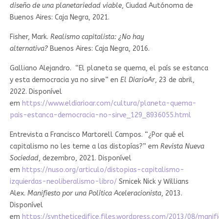
diseño de una planetariedad viable
, Ciudad Autónoma de
Buenos Aires: Caja Negra, 2021.
Fisher, Mark.
Realismo capitalista: ¿No hay
alternativa?
Buenos Aires: Caja Negra, 2016.
Galliano Alejandro. “El planeta se quema, el país se estanca
y esta democracia ya no sirve” en
El DiarioAr
, 23 de abril,
2022. Disponível
em
https://www.eldiarioar.com/cultura/planeta-quema-
pais-estanca-democracia-no-sirve_129_8936055.html
Entrevista a Francisco Martorell Campos. “¿Por qué el
capitalismo no les teme a las distopías?” em
Revista Nueva
Sociedad
, dezembro, 2021. Disponível
em
https://nuso.org/articulo/distopias-capitalismo-
izquierdas-neoliberalismo-libro/
Srnicek Nick y Willians
Alex.
Manifiesto por una Política Aceleracionista
, 2013.
Disponível
em
https://syntheticedifice.files.wordpress.com/2013/08/manif