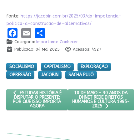
fonte:
https://jacobin.com.br/2025/03/da-impotencia-
politica-a-construcao-de-alternativas/
Facebook
Email
Share
Categoria:
Importante Conhecer
Publicado: 04 Mai 2025
Acessos: 4927
SOCIALISMO
CAPITALISMO
EXPLORAÇÃO
OPRESSÃO
JACOBIN
SACHA PUJÓ
ARTIGO ANTERIOR: ESTUDAR HISTÓRIA É DISPUTAR O PRESENT
PRÓXIMO ARTIGO: 1º DE MAIO -
1º DE MAIO - 30 ANOS DA
ESTUDAR HISTÓRIA É
DHNET REDE DIREITOS
DISPUTAR O PRESENTE:
HUMANOS E CULTURA 1995-
POR QUE ISSO IMPORTA
AGORA
2025