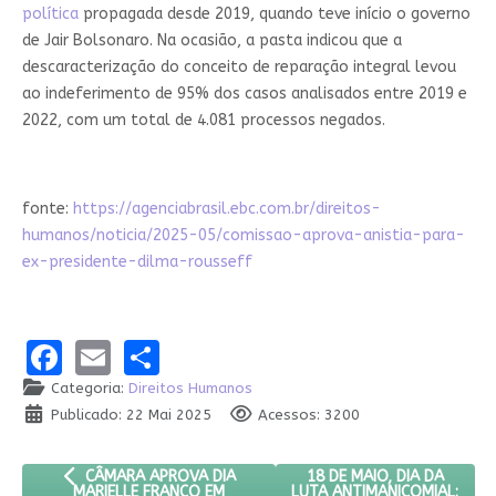
política
propagada desde 2019, quando teve início o governo
de Jair Bolsonaro. Na ocasião, a pasta indicou que a
descaracterização do conceito de reparação integral levou
ao indeferimento de 95% dos casos analisados entre 2019 e
2022, com um total de 4.081 processos negados.
fonte:
https://agenciabrasil.ebc.com.br/direitos-
humanos/noticia/2025-05/comissao-aprova-anistia-para-
ex-presidente-dilma-rousseff
Facebook
Email
Share
Categoria:
Direitos Humanos
Publicado: 22 Mai 2025
Acessos: 3200
ARTIGO ANTERIOR: CÂMARA APROVA DIA MARIELLE FRANCO
PRÓXIMO ARTIGO: 18 DE 
18 DE MAIO, DIA DA
CÂMARA APROVA DIA
LUTA ANTIMANICOMIAL:
MARIELLE FRANCO EM