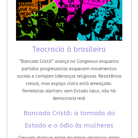
Teocracia à brasileira
“Bancada Cristã” avança no Congresso enquanto
partidos progressistas esquecem movimentos
sociais e cortejam lideranças religiosas. Resistência
cresce, mas espaço cívico está ameaçado.
Feministas alertam: sem Estado laico, não há
democracia real
Bancada Cristã: a tomada do
Estado e o ódio às mulheres
Crescem alianças entre doutrinas religiosas antes