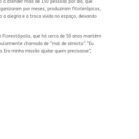
o a atender mais de 150 pessoas por dia, que
rganizaram por meses, produziram fitoterápicos,
a alegria e a troca vivida no espaço, deixando
em Florestópolis, que há cerca de 50 anos mantém
pularmente chamada de “mal de simioto”. “Eu
a. Era minha missão ajudar quem precisasse”,