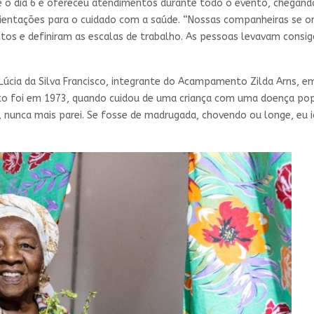
e o dia 6 e ofereceu atendimentos durante todo o evento, chegand
rientações para o cuidado com a saúde. “Nossas companheiras se o
s e definiram as escalas de trabalho. As pessoas levavam consigo 
Lúcia da Silva Francisco, integrante do Acampamento Zilda Arns, 
ento foi em 1973, quando cuidou de uma criança com uma doença po
aí, nunca mais parei. Se fosse de madrugada, chovendo ou longe, eu i