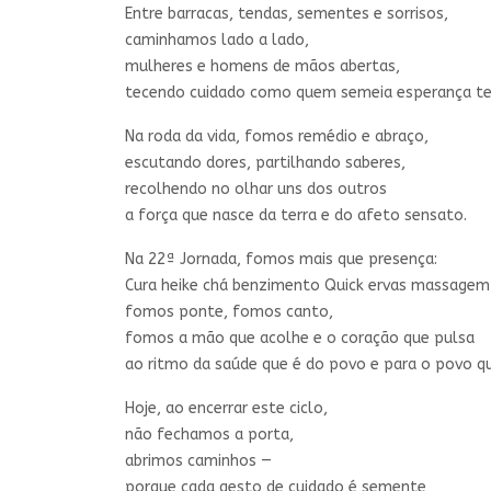
Entre barracas, tendas, sementes e sorrisos,
caminhamos lado a lado,
mulheres e homens de mãos abertas,
tecendo cuidado como quem semeia esperança te
Na roda da vida, fomos remédio e abraço,
escutando dores, partilhando saberes,
recolhendo no olhar uns dos outros
a força que nasce da terra e do afeto sensato.
Na 22ª Jornada, fomos mais que presença:
Cura heike chá benzimento Quick ervas massagem
fomos ponte, fomos canto,
fomos a mão que acolhe e o coração que pulsa
ao ritmo da saúde que é do povo e para o povo qu
Hoje, ao encerrar este ciclo,
não fechamos a porta,
abrimos caminhos —
porque cada gesto de cuidado é semente