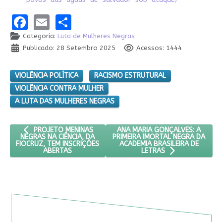
Facebook
Email
Share
Categoria:
Luta de Mulheres Negras
Publicado: 28 Setembro 2025
Acessos: 1444
VIOLÊNCIA POLÍTICA
RACISMO ESTRUTURAL
VIOLÊNCIA CONTRA MULHER
A LUTA DAS MULHERES NEGRAS
ARTIGO ANTERIOR: PROJETO MENINAS NEGRAS NA CIÊNCIA, DA
PRÓXIMO ARTIGO: ANA MARIA GO
ANA MARIA GONÇALVES: A
PROJETO MENINAS
PRIMEIRA IMORTAL NEGRA DA
NEGRAS NA CIÊNCIA, DA
ACADEMIA BRASILEIRA DE
FIOCRUZ, TEM INSCRIÇÕES
ABERTAS
LETRAS