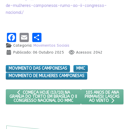
de-mulheres-camponesas-rumo-ao-ii-congresso-
nacional/
Facebook
Email
Share
Categoria:
Movimentos Sociais
Publicado: 06 Outubro 2025
Acessos: 2042
MOVIMENTO DAS CAMPONESAS
MMC
MOVIMENTO DE MULHERES CAMPONESAS
ARTIGO ANTERIOR: COMEÇA HOJE (13/10) NA GRANJA DO TO
PRÓXIMO ARTIGO: 105 
105 ANOS DE ANA
COMEÇA HOJE (13/10) NA
PRIMAVESI: LASCAS
GRANJA DO TORTO EM BRASÍLIA O II
CONGRESSO NACIONAL DO MMC
AO VENTO