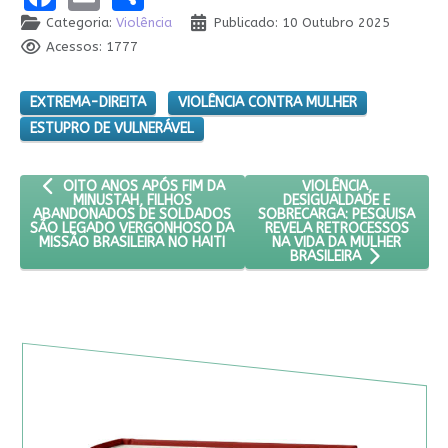
Categoria:
Violência
Publicado: 10 Outubro 2025
Acessos: 1777
EXTREMA-DIREITA
VIOLÊNCIA CONTRA MULHER
ESTUPRO DE VULNERÁVEL
ARTIGO ANTERIOR: OITO ANOS APÓS FIM DA MINUSTAH, FILH
PRÓXIMO ARTIGO: VIO
VIOLÊNCIA,
OITO ANOS APÓS FIM DA
DESIGUALDADE E
MINUSTAH, FILHOS
SOBRECARGA: PESQUISA
ABANDONADOS DE SOLDADOS
REVELA RETROCESSOS
SÃO LEGADO VERGONHOSO DA
NA VIDA DA MULHER
MISSÃO BRASILEIRA NO HAITI
BRASILEIRA