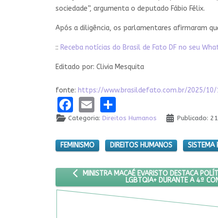
sociedade”, argumenta o deputado Fábio Félix.
Após a diligência, os parlamentares afirmaram qu
::
Receba notícias do Brasil de Fato DF no seu Wh
Editado por: Clivia Mesquita
fonte:
https://www.brasildefato.com.br/2025/1
Facebook
Email
Share
Categoria:
Direitos Humanos
Publicado: 2
FEMINISMO
DIREITOS HUMANOS
SISTEMA 
ARTIGO ANTERIOR: MINISTRA MACAÉ EVARIST
MINISTRA MACAÉ EVARISTO DESTACA POLÍ
LGBTQIA+ DURANTE A 4ª CO