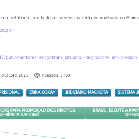
e um relatório com todas as denúncias será encaminhado ao Ministér
atsapp
::
0/17/parlamentares-encontram-situacao-degradante-em-presidio
1 Outubro 2025
Acessos: 3703
PRISIONAL
ERIKA KOKAY
JUDICIÁRIO MACHISTA
SISTEMA J
O DESTACA POLÍTICAS PARA PROMOÇÃO DOS DIREITOS LGBTQIA+ DUR
PRÓXIMO ARTIGO: BRA
BRASIL, ESCUTE A MA
TICAS PARA PROMOÇÃO DOS DIREITOS
NFERÊNCIA NACIONAL
DEFENS