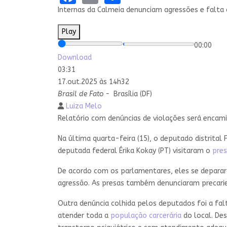
Internas da Calmeia denunciam agressões e falt
Play
00:00
Download
03:31
17.out.2025 às 14h32
Brasil de Fato -
Brasília (DF)
Luiza Melo
Relatório com denúncias de violações será encami
Na última quarta-feira (15), o deputado distrital F
deputada federal Érika Kokay (PT) visitaram o
pres
De acordo com os parlamentares, eles se deparara
agressão. As presas também denunciaram precaried
Outra denúncia colhida pelos deputados foi a falt
atender toda a
população carcerária
do local. Des