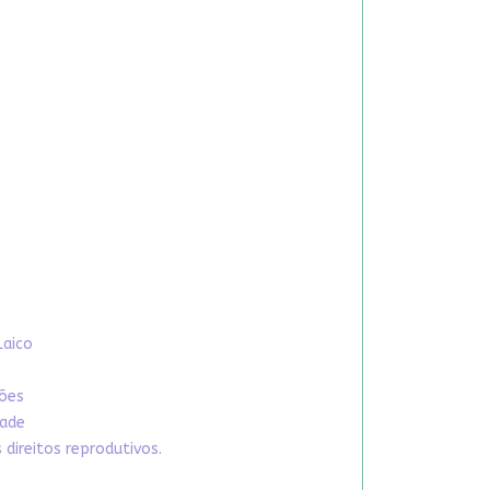
Laico
xões
dade
direitos reprodutivos.