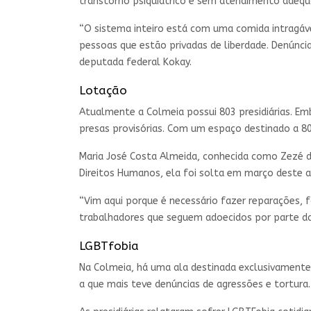
transtorno psiquiátrico e sem atendimento adeq
“O sistema inteiro está com uma comida intragá
pessoas que estão privadas de liberdade. Denúncia
deputada federal Kokay.
Lotação
Atualmente a Colmeia possui 803 presidiárias. Em
presas provisórias. Com um espaço destinado a 80 
Maria José Costa Almeida, conhecida como Zezé 
Direitos Humanos, ela foi solta em março deste an
“Vim aqui porque é necessário fazer reparações, 
trabalhadores que seguem adoecidos por parte das
LGBTfobia
Na Colmeia, há uma ala destinada exclusivamente
a que mais teve denúncias de agressões e tortura