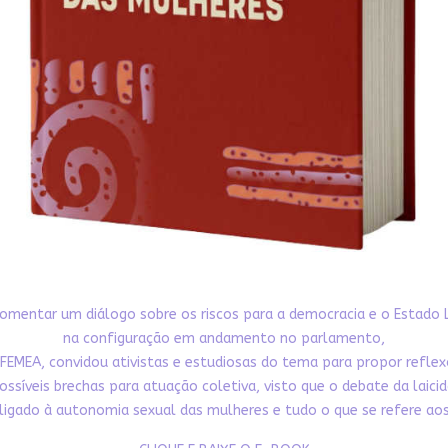
omentar um diálogo sobre os riscos para a democracia e o Estado 
na configuração em andamento no parlamento,
FEMEA, convidou ativistas e estudiosas do tema para propor refle
ossíveis brechas para atuação coletiva, visto que o debate da laici
ligado à autonomia sexual das mulheres e tudo o que se refere aos 