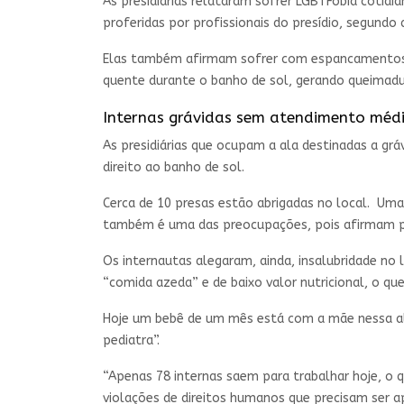
As presidiárias relataram sofrer LGBTFobia cotidi
proferidas por profissionais do presídio, segundo 
Elas também afirmam sofrer com espancamentos f
quente durante o banho de sol, gerando queimadu
Internas grávidas sem atendimento méd
As presidiárias que ocupam a ala destinadas a g
direito ao banho de sol.
Cerca de 10 presas estão abrigadas no local. Uma
também é uma das preocupações, pois afirmam p
Os internautas alegaram, ainda, insalubridade no
“comida azeda” e de baixo valor nutricional, o 
Hoje um bebê de um mês está com a mãe nessa al
pediatra”.
“Apenas 78 internas saem para trabalhar hoje, o 
violações de direitos humanos que precisam ser a