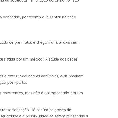
ória da sociedade” e “criação do demônio” são
 obrigadas, por exemplo, a sentar no chão
uado de pré-natal e chegam a ficar dias sem
assistida por um médico”. A saúde dos bebês
s e ratos”. Segundo as denúncias, elas recebem
ração pós-parto.
is recorrentes, mas não é acompanhado por um
 ressocialização. Há denúncias graves de
guardada e a possibilidade de serem reinseridas à