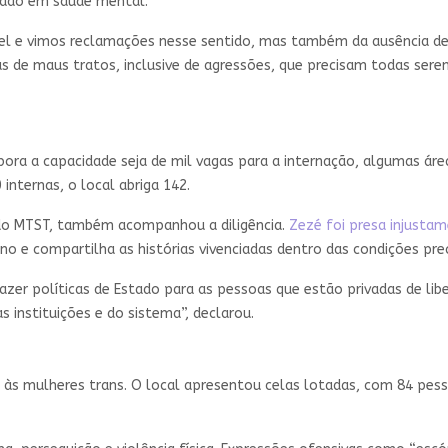
uado em saúde mental.
vel e vimos reclamações nesse sentido, mas também da ausência d
s de maus tratos, inclusive de agressões, que precisam todas sere
bora a capacidade seja de mil vagas para a internação, algumas ár
internas, o local abriga 142.
do MTST, também acompanhou a diligência.
Zezé foi presa injusta
o e compartilha as histórias vivenciadas dentro das condições prec
fazer políticas de Estado para as pessoas que estão privadas de l
 instituições e do sistema”, declarou.
 às mulheres trans. O local apresentou celas lotadas, com 84 pess
.