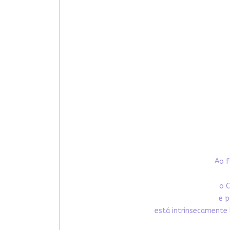
Ao f
o C
e p
está intrinsecamente 