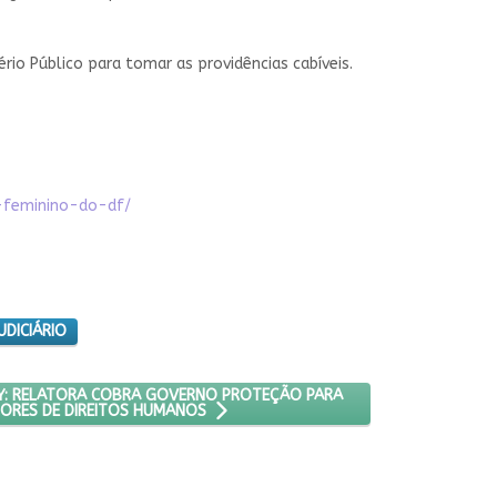
io Público para tomar as providências cabíveis.
-feminino-do-df/
UDICIÁRIO
ANTE A 4ª CONFERÊNCIA NACIONAL
SIL, ESCUTE A MARY: RELATORA COBRA GOVERNO PROTEÇÃO PARA D
RY: RELATORA COBRA GOVERNO PROTEÇÃO PARA
ORES DE DIREITOS HUMANOS