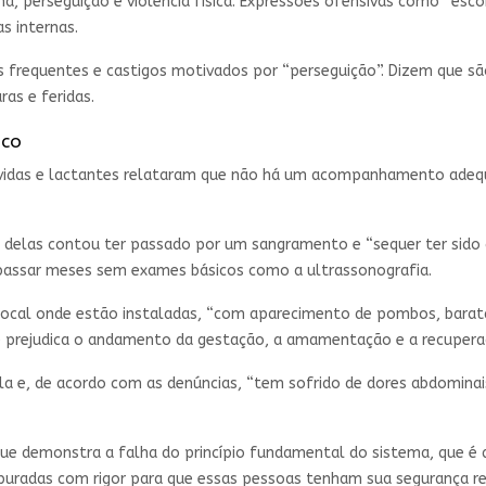
ana, perseguição e violência física. Expressões ofensivas como “esc
as internas.
requentes e castigos motivados por “perseguição”. Dizem que são
ras e feridas.
ico
rávidas e lactantes relataram que não há um acompanhamento adeq
 delas contou ter passado por um sangramento e “sequer ter sido 
assar meses sem exames básicos como a ultrassonografia.
 local onde estão instaladas, “com aparecimento de pombos, barata
que prejudica o andamento da gestação, a amamentação e a recupe
a e, de acordo com as denúncias, “tem sofrido de dores abdomina
que demonstra a falha do princípio fundamental do sistema, que é a
puradas com rigor para que essas pessoas tenham sua segurança res