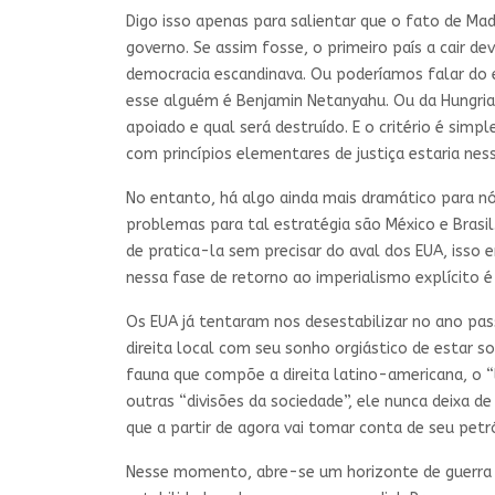
Digo isso apenas para salientar que o fato de M
governo. Se assim fosse, o primeiro país a cair d
democracia escandinava. Ou poderíamos falar do e
esse alguém é Benjamin Netanyahu. Ou da Hungria, 
apoiado e qual será destruído. E o critério é si
com princípios elementares de justiça estaria ne
No entanto, há algo ainda mais dramático para nó
problemas para tal estratégia são México e Brasil
de pratica-la sem precisar do aval dos EUA, iss
nessa fase de retorno ao imperialismo explícito é 
Os EUA já tentaram nos desestabilizar no ano pa
direita local com seu sonho orgiástico de estar s
fauna que compõe a direita latino-americana, o “
outras “divisões da sociedade”, ele nunca deixa d
que a partir de agora vai tomar conta de seu petr
Nesse momento, abre-se um horizonte de guerra c