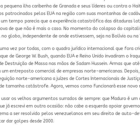
 pequena ilha caribenha de Granada e seus líderes ou contra o Hai
os patrocinados pelos EUA na região com suas montanhas de cadáve
r um tempo parecia que a experiência catastrófica das ditaduras la
rova de que não é mais o caso. No momento do colapso do capitalis
a no globo, independente de onde estivessem, seja na Bolívia ou na
uma vez por todas, com o quadro jurídico internacional que fora cri
raque de George W. Bush, quando EUA e Reino Unido invadiram o Ir
s de Destruição de Massa nas mãos de Sadam Hussein. Armas que até
a um entreposto comercial de empresas norte-americanas. Depois,
guição norte-americana a juízes de Cortes Internacionais de Justi
e de tamanha catástrofe. Agora, vemos como funcionará esse novo
 usar os velhos argumentos surrados de sempre: que Maduro é um di
que já escrevi em outra ocasião: não cabe a esquerda apoiar govern
lema a ser resolvido pelos venezuelanos em seu direito de auto-d
ar dar golpes desde 2000.