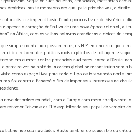
significavam. Saque de suas riquezas, genocídios, massacres admini
 nas Américas, neste momento em que, pela primeira vez, o direito
lonialista e imperial havia ficado para os livros de história, o dia
é apenas a coroação definitiva de uma nova época colonial, a terc
ória” na África, com as velhas palavras grandiosas e cínicas de sem
l que simplesmente não passará mais, os EUA entenderam que o mom
 permitir o retorno das práticas mais explícitas de pilhagem e saqu
r tempo em guerras contra potenciais nucleares, como a Rússia, ne
a primeira vez na história, a ordem global se reconstruiria sem a h
 visto como espaço livre para todo o tipo de intervenção norte-am
Trump foi contra o Panamá a fim de impor seus interesses na circu
residente.
uma nova desordem mundial, com a Europa com mero coadjuvante, a 
ara retomar Taiwan e os EUA explicitando seu papel de vampiro da 
a Latina não são novidades. Basta lembrar do sequestro do então