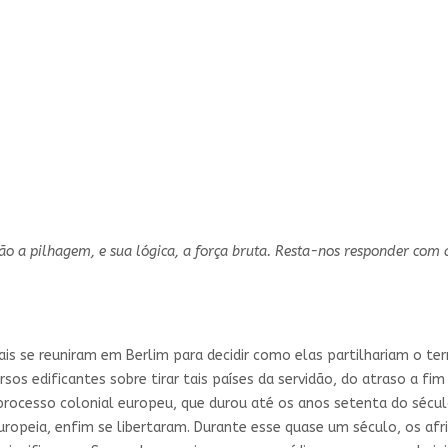
são a pilhagem, e sua lógica, a força bruta. Resta-nos responder com
ais se reuniram em Berlim para decidir como elas partilhariam o terr
os edificantes sobre tirar tais países da servidão, do atraso a fim
processo colonial europeu, que durou até os anos setenta do sécu
uropeia, enfim se libertaram. Durante esse quase um século, os af