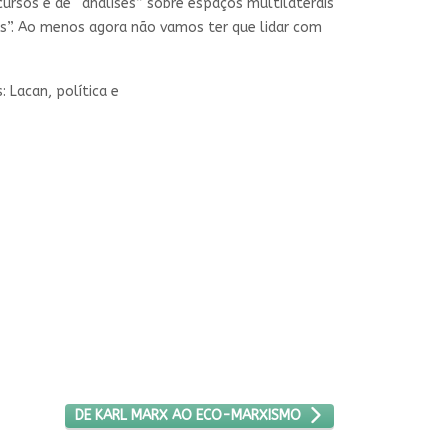
ursos e de “análises” sobre espaços multilaterais
as”. Ao menos agora não vamos ter que lidar com
 Lacan, política e
PRÓXIMO ARTIGO: DE KARL MARX AO ECO-MARXISMO
DE KARL MARX AO ECO-MARXISMO