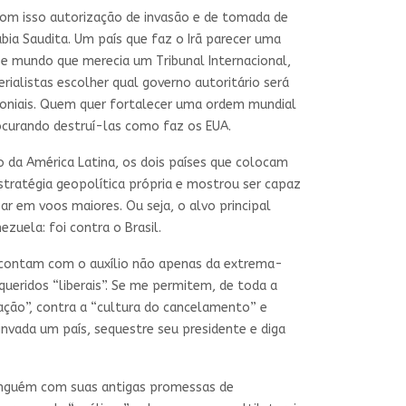
com isso autorização de invasão e de tomada de
abia Saudita. Um país que faz o Irã parecer uma
se mundo que merecia um Tribunal Internacional,
rialistas escolher qual governo autoritário será
oloniais. Quem quer fortalecer uma ordem mundial
ocurando destruí-las como faz os EUA.
o da América Latina, os dois países que colocam
estratégia geopolítica própria e mostrou ser capaz
 em voos maiores. Ou seja, o alvo principal
zuela: foi contra o Brasil.
e contam com o auxílio não apenas da extrema-
queridos “liberais”. Se me permitem, de toda a
zação”, contra a “cultura do cancelamento” e
invada um país, sequestre seu presidente e diga
ninguém com suas antigas promessas de