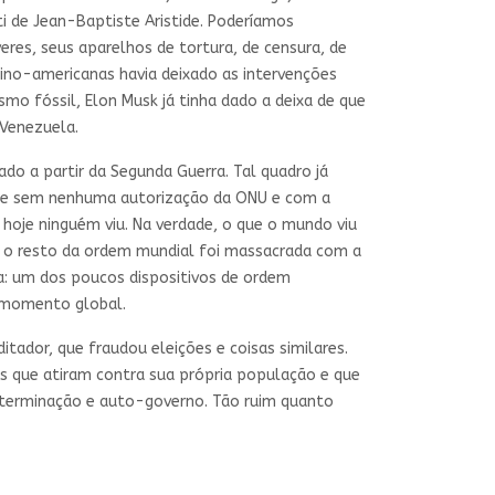
ti de Jean-Baptiste Aristide. Poderíamos
res, seus aparelhos de tortura, de censura, de
tino-americanas havia deixado as intervenções
mo fóssil, Elon Musk já tinha dado a deixa de que
 Venezuela.
ado a partir da Segunda Guerra. Tal quadro já
aque sem nenhuma autorização da ONU e com a
 hoje ninguém viu. Na verdade, o que o mundo viu
 o resto da ordem mundial foi massacrada com a
ça: um dos poucos dispositivos de ordem
 momento global.
tador, que fraudou eleições e coisas similares.
os que atiram contra sua própria população e que
eterminação e auto-governo. Tão ruim quanto