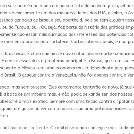
aduro ser quem é não muda em nada o fato de nenhum país ganhar 
everia ser exatamente um dos maiores aliados dos EUA, a saber, a Ar
stado genocida de Israel e seu apartheid, pois se tem alguém nes
ou da Turquia, ou… Ou seja, faz parte da história das práticas impe
mplesmente não estar mais alinhados aos interesses das potencias c
sse momento procurando fortalecer Cortes Internacionais, e não pr
s, brasileiros. É claro que nesse novo colonialismo norte-american
. E dentre esses dois o problema principal é o Brasil, que tem sua 
o enquanto o México tem uma economia muito dependente para pensar
o Brasil. O ataque contra a Venezuela, não foi apenas contra a Vene
ssado, mas sem sucesso. Eles certamente tentarão de novo, já qu
ob a bota de um império mas, e não podia deixar de ser, dos nossos 
liberal” é a mais exótica. Sempre com uma tirada contra a “polari
e apoiar um golpe ou ver como natural que uma potencia ocidental 
óleo.
ontínua a nossa frente. O capitalismo não consegue mais iludir 