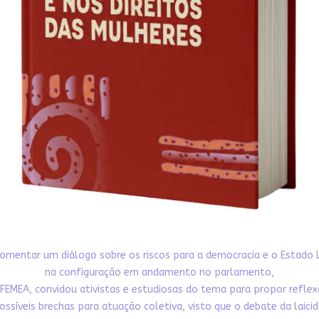
omentar um diálogo sobre os riscos para a democracia e o Estado 
na configuração em andamento no parlamento,
FEMEA, convidou ativistas e estudiosas do tema para propor refle
ossíveis brechas para atuação coletiva, visto que o debate da laici