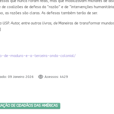
essas que nunca foram reais, mas que mobilizavam milhares de disc
e de coalizões de defesa da “razão” e de “intervenções humanitári
o, as razões são claras. As defesas também terão de ser.
a USP. Autor, entre outros livros, de
Maneiras de transformar mundos:
]
tro-de-maduro-e-a-terceira-onda-colonial/
cado: 09 Janeiro 2026
Acessos: 4429
AMEAÇA – DECLARAÇÃO DE CIDADÃOS DAS AMÉRICAS
RAÇÃO DE CIDADÃOS DAS AMÉRICAS