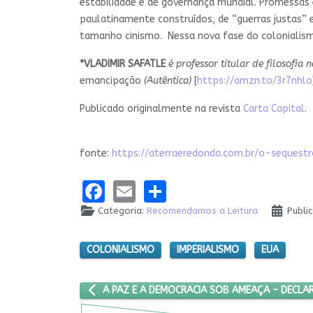
estabilidade e de governança mundial. Promessas 
paulatinamente construídos, de “guerras justas” 
tamanho cinismo. Nessa nova fase do colonialism
*VLADIMIR SAFATLE
é professor titular de filosofia n
emancipação
(Autêntica)
[
https://amzn.to/3r7nhlo
Publicado originalmente na revista
Carta Capital
.
fonte:
https://aterraeredonda.com.br/o-seques
Facebook
Email
Share
Categoria:
Recomendamos a Leitura
Publi
COLONIALISMO
IMPERIALISMO
EUA
ARTIGO ANTERIOR: A PAZ E A DEMOCRACIA SOB 
A PAZ E A DEMOCRACIA SOB AMEAÇA – DECLA