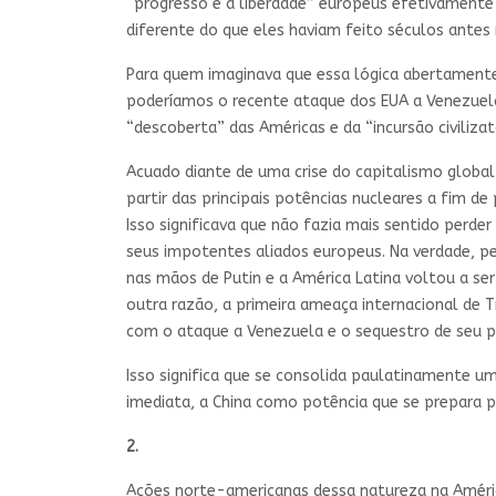
“progresso e a liberdade” europeus efetivamente 
diferente do que eles haviam feito séculos antes
Para quem imaginava que essa lógica abertamente co
poderíamos o recente ataque dos EUA a Venezuela 
“descoberta” das Américas e da “incursão civilizat
Acuado diante de uma crise do capitalismo globa
partir das principais potências nucleares a fim de
Isso significava que não fazia mais sentido perde
seus impotentes aliados europeus. Na verdade, pel
nas mãos de Putin e a América Latina voltou a ser
outra razão, a primeira ameaça internacional de 
com o ataque a Venezuela e o sequestro de seu p
Isso significa que se consolida paulatinamente 
imediata, a China como potência que se prepara p
2.
Ações norte-americanas dessa natureza na Améric