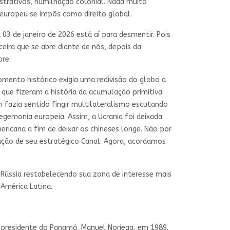
strativos, humilhação colonial. Nada muito
 europeu se impôs como direito global.
 03 de janeiro de 2026 está aí para desmentir. Pois
eira que se abre diante de nós, depois da
pre.
ento histórico exigia uma redivisão do globo a
e que fizeram a história da acumulação primitiva.
m fazia sentido fingir multilateralismo escutando
egemonia europeia. Assim, a Ucrania foi deixada
ericana a fim de deixar os chineses longe. Não por
lação de seu estratégico Canal. Agora, acordamos
Rússia restabelecendo sua zona de interesse mais
América Latina.
 presidente do Panamá, Manuel Noriega, em 1989.