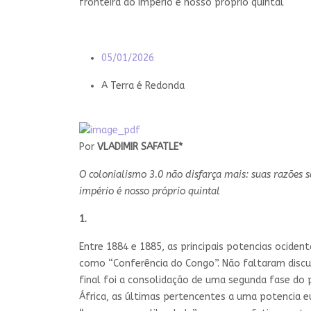
fronteira do império é nosso próprio quintal
05/01/2026
A Terra é Redonda
Por
VLADIMIR SAFATLE*
O colonialismo 3.0 não disfarça mais: suas razões 
império é nosso próprio quintal
1.
Entre 1884 e 1885, as principais potencias ocident
como “Conferência do Congo”. Não faltaram discurs
final foi a consolidação de uma segunda fase do 
África, as últimas pertencentes a uma potencia e