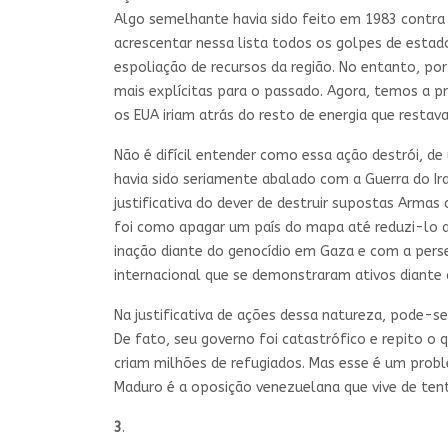
Algo semelhante havia sido feito em 1983 contra a
acrescentar nessa lista todos os golpes de estad
espoliação de recursos da região. No entanto, po
mais explícitas para o passado. Agora, temos a p
os EUA iriam atrás do resto de energia que restav
Não é difícil entender como essa ação destrói, de 
havia sido seriamente abalado com a Guerra do I
justificativa do dever de destruir supostas Arma
foi como apagar um país do mapa até reduzi-lo 
inação diante do genocídio em Gaza e com a perse
internacional que se demonstraram ativos diant
Na justificativa de ações dessa natureza, pode-se
De fato, seu governo foi catastrófico e repito o 
criam milhões de refugiados. Mas esse é um prob
Maduro é a oposição venezuelana que vive de tent
3
.