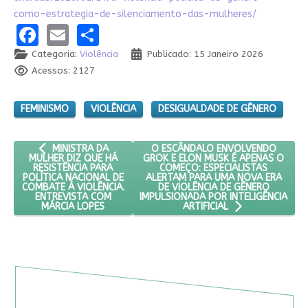
como-estrategia-de-silenciamento-das-mulheres/
Facebook
Email
Share
Categoria:
Violência
Publicado: 15 Janeiro 2026
Acessos: 2127
FEMINISMO
VIOLÊNCIA
DESIGUALDADE DE GÊNERO
ARTIGO ANTERIOR: MINISTRA DA MULHER DIZ QUE HÁ RESIST
PRÓXIMO ARTIGO: O ESCÂNDALO EN
O ESCÂNDALO ENVOLVENDO
MINISTRA DA
GROK E ELON MUSK É APENAS O
MULHER DIZ QUE HÁ
COMEÇO: ESPECIALISTAS
RESISTÊNCIA PARA
ALERTAM PARA UMA NOVA ERA
POLÍTICA NACIONAL DE
DE VIOLÊNCIA DE GÊNERO
COMBATE À VIOLÊNCIA.
IMPULSIONADA POR INTELIGÊNCIA
ENTREVISTA COM
MÁRCIA LOPES
ARTIFICIAL