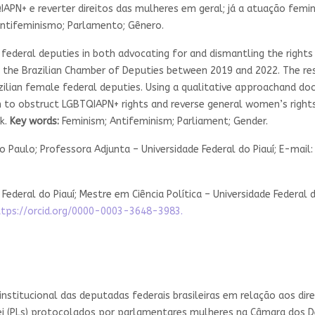
QIAPN+ e reverter direitos das mulheres em geral; já a atuação femi
ntifeminismo; Parlamento; Gênero.
e federal deputies in both advocating for and dismantling the rig
in the Brazilian Chamber of Deputies between 2019 and 2022. The re
zilian female federal deputies. Using a qualitative approachand do
m to obstruct LGBTQIAPN+ rights and reverse general women’s rights
k.
Key words:
Feminism; Antifeminism; Parliament; Gender.
o Paulo; Professora Adjunta – Universidade Federal do Piauí; E-mail
Federal do Piauí; Mestre em Ciência Política – Universidade Federal 
ttps://orcid.org/0000-0003-3648-3983.
nstitucional das deputadas federais brasileiras em relação aos di
Lei (PLs) protocolados por parlamentares mulheres na Câmara dos D