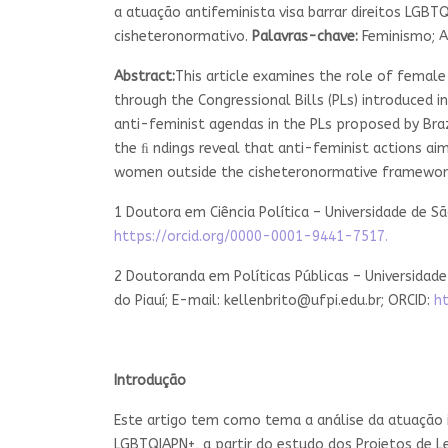
a atuação antifeminista visa barrar direitos LGBT
cisheteronormativo.
Palavras-chave:
Feminismo; A
Abstract:
This article examines the role of femal
through the Congressional Bills (PLs) introduced 
anti-feminist agendas in the PLs proposed by Bra
the ﬁ ndings reveal that anti-feminist actions ai
women outside the cisheteronormative framewor
1 Doutora em Ciência Política – Universidade de Sã
https://orcid.org/0000-0001-9441-7517.
2 Doutoranda em Políticas Públicas – Universidade 
do Piauí; E-mail:
kellenbrito@ufpi.edu.br
; ORCID:
h
Introdução
Este artigo tem como tema a análise da atuação i
LGBTQIAPN+, a partir do estudo dos Projetos de 