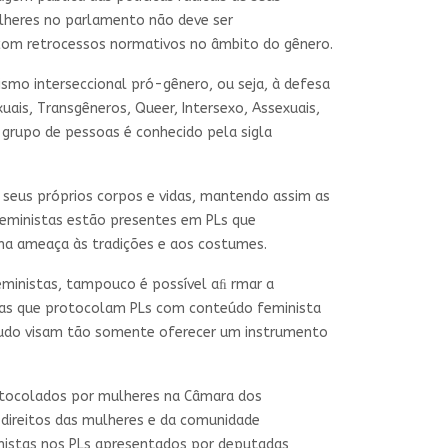
mulheres no parlamento não deve ser
 com retrocessos normativos no âmbito do gênero.
o interseccional pró-gênero, ou seja, à defesa
uais, Transgêneros, Queer, Intersexo, Assexuais,
te grupo de pessoas é conhecido pela sigla
 seus próprios corpos e vidas, mantendo assim as
feministas estão presentes em PLs que
ma ameaça às tradições e aos costumes.
ministas, tampouco é possível aﬁ rmar a
as que protocolam PLs com conteúdo feminista
studo visam tão somente oferecer um instrumento
protocolados por mulheres na Câmara dos
direitos das mulheres e da comunidade
inistas nos PLs apresentados por deputadas