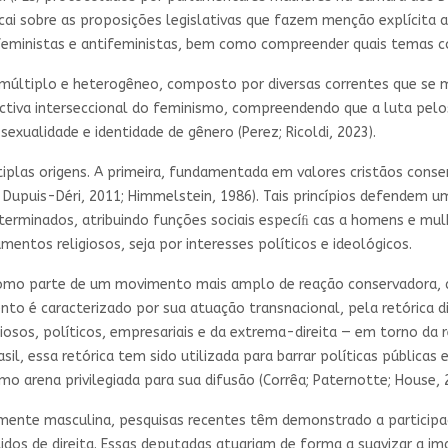
ecai sobre as proposições legislativas que fazem menção explícita 
 feministas e antifeministas, bem como compreender quais temas 
múltiplo e heterogêneo, composto por diversas correntes que se 
ectiva interseccional do feminismo, compreendendo que a luta pelo
sexualidade e identidade de gênero (Perez; Ricoldi, 2023).
ltiplas origens. A primeira, fundamentada em valores cristãos con
 Dupuis-Déri, 2011; Himmelstein, 1986). Tais princípios defendem um
erminados, atribuindo funções sociais especíﬁ cas a homens e mulh
mentos religiosos, seja por interesses políticos e ideológicos.
 como parte de um movimento mais amplo de reação conservadora,
nto é caracterizado por sua atuação transnacional, pela retórica 
giosos, políticos, empresariais e da extrema-direita — em torno da r
Brasil, essa retórica tem sido utilizada para barrar políticas pública
o arena privilegiada para sua difusão (Corrêa; Paternotte; House, 2
emente masculina, pesquisas recentes têm demonstrado a partici
os de direita. Essas deputadas atuariam de forma a suavizar a imag