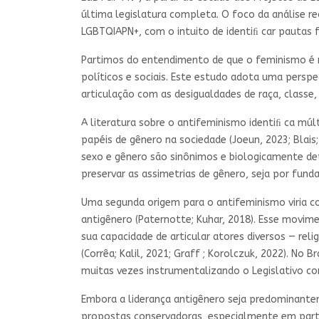
última legislatura completa. O foco da análise r
LGBTQIAPN+, com o intuito de identiﬁ car pautas
Partimos do entendimento de que o feminismo é 
políticos e sociais. Este estudo adota uma persp
articulação com as desigualdades de raça, classe, 
A literatura sobre o antifeminismo identiﬁ ca mú
papéis de gênero na sociedade (Joeun, 2023; Blais;
sexo e gênero são sinônimos e biologicamente det
preservar as assimetrias de gênero, seja por funda
Uma segunda origem para o antifeminismo viria
antigênero (Paternotte; Kuhar, 2018). Esse movime
sua capacidade de articular atores diversos — reli
(Corrêa; Kalil, 2021; Graff ; Korolczuk, 2022). No 
muitas vezes instrumentalizando o Legislativo com
Embora a liderança antigênero seja predominant
propostas conservadoras, especialmente em partid