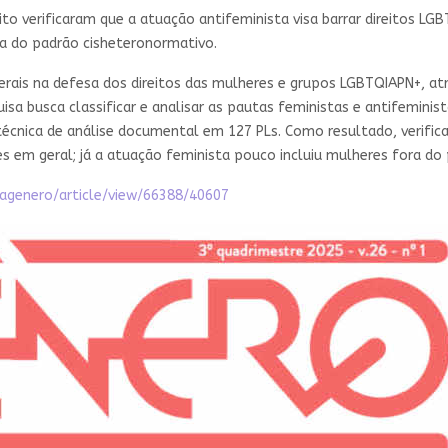
rito verificaram que a atuação antifeminista visa barrar direitos LG
ra do padrão cisheteronormativo.
rais na defesa dos direitos das mulheres e grupos LGBTQIAPN+, atr
a busca classificar e analisar as pautas feministas e antifeminista
écnica de análise documental em 127 PLs. Como resultado, verifica
es em geral; já a atuação feminista pouco incluiu mulheres fora do
stagenero/article/view/66388/40607