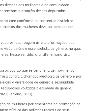
aos direitos das mulheres e da comunidade
concentram a atuação dessas deputadas.
modiﬁ cam conforme os contextos históricos,
s direitos das mulheres deve ser pensada em
servadores, que reagem às transformações dos
a visão binária e essencialista de gênero, na qual
eres. Nesse sentido, o antifeminismo visa
 associado ao que se denomina de movimento
difusa contra a chamada ideologia de gênero e por
ejeição à diversidade de gênero e sexualidade
s e legislações voltadas à equidade de gênero,
023; Serrano, 2021).
pação de mulheres parlamentares na promoção de
em pública das políticas radicais de seus