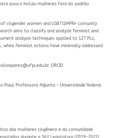
nista pouco incluiu mulheres fora do padrão
hts of cisgender women and LGBTQIAPN+ comunity
search aims to classify and analyze feminist and
cument analysis techniques applied to 127 PLs,
, while feminist actions have minimally addressed
:
oliviaperez@ufpi.edu.br
; ORCID:
do Piauí; Professora Adjunta – Universidade Federal
reitos das mulheres cisgênero e da comunidade
eputados durante a 56ª Legislatura (2019–2022),