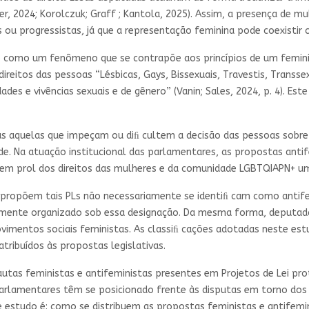
 er, 2024; Korolczuk; Graff ; Kantola, 2025). Assim, a presença de 
ou progressistas, já que a representação feminina pode coexistir
como um fenômeno que se contrapõe aos princípios de um feminism
reitos das pessoas “Lésbicas, Gays, Bissexuais, Travestis, Transsex
des e vivências sexuais e de gênero” (Vanin; Sales, 2024, p. 4). Es
as aquelas que impeçam ou diﬁ cultem a decisão das pessoas sobre
de. Na atuação institucional das parlamentares, as propostas anti
s em prol dos direitos das mulheres e da comunidade LGBTQIAPN+ u
 propõem tais PLs não necessariamente se identiﬁ cam como antife
mente organizado sob essa designação. Da mesma forma, deputad
vimentos sociais feministas. As classiﬁ cações adotadas neste e
tribuídos às propostas legislativas.
 pautas feministas e antifeministas presentes em Projetos de Lei 
lamentares têm se posicionado frente às disputas em torno dos 
e estudo é: como se distribuem as propostas feministas e antifem