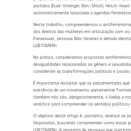
partidos (Elad-Strenger; Ben-Shitrit; Hirsch-Hoeﬂ
automaticamente associada a agendas feministas 
Neste trabalho, compreendemos o antifeminismo 
dos direitos das mulheres em articulação com os di
Pansexuais, pessoas Não-bináries e demais identida
LGBTQIAPN+.
Na prática, consideramos propostas antifeminist
desigualdades relacionadas ao gênero e sexualida
consideram as transformações políticas e sociai
É importante ressaltar que as parlamentares que
existência de um movimento parlamentar formal
também não são, obrigatoriamente, ﬁ liadas a mo
analítico para compreender os sentidos políticos a
O objetivo deste artigo é, portanto, analisar as
Deputados, buscando compreender como essas par
LGBTQIAPN+. A pergunta de pesquisa que guia est