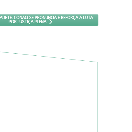
S UNIDAS SOBRE DEFENSORES
: CASO MÃE BERNADETE: CONAQ SE PRONUNCIA E REFORÇA A LUTA P
ADETE: CONAQ SE PRONUNCIA E REFORÇA A LUTA
POR JUSTIÇA PLENA