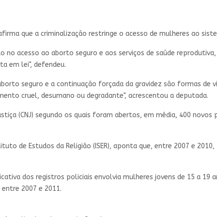
n, afirma que a criminalização restringe o acesso de mulheres ao si
to no acesso ao aborto seguro e aos serviços de saúde reprodutiv
a em lei", defendeu.
aborto seguro e a continuação forçada da gravidez são formas de 
amento cruel, desumano ou degradante", acrescentou a deputada.
stiça (CNJ) segundo os quais foram abertos, em média, 400 novos p
tuto de Estudos da Religião (ISER), aponta que, entre 2007 e 2010,
tiva dos registros policiais envolvia mulheres jovens de 15 a 19 a
 entre 2007 e 2011.