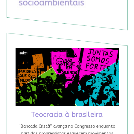
Teocracia à brasileira
“Bancada Cristã” avança no Congresso enquanto
partidos progressistas esquecem movimentos