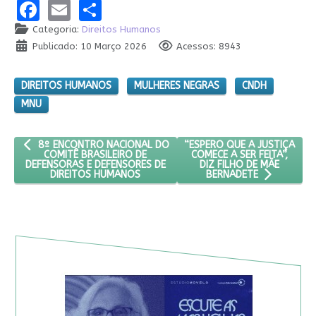
Facebook
Email
Share
Categoria:
Direitos Humanos
Publicado: 10 Março 2026
Acessos: 8943
DIREITOS HUMANOS
MULHERES NEGRAS
CNDH
MNU
ARTIGO ANTERIOR: 8º ENCONTRO NACIONAL DO COMITÊ BRASILE
PRÓXIMO ARTIGO: “ESPERO Q
“ESPERO QUE A JUSTIÇA
8º ENCONTRO NACIONAL DO
COMECE A SER FEITA”,
COMITÊ BRASILEIRO DE
DIZ FILHO DE MÃE
DEFENSORAS E DEFENSORES DE
DIREITOS HUMANOS
BERNADETE