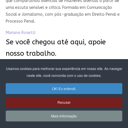
que compartilhou vivências de mulheres diversas a partir de
uma escuta sensível e crítica. Formada em Comunicação
Social e Jornalismo, com pós-graduação em Direito Penal e
Processo Penal.
Mariana Rosetti
Se você chegou até aqui, apoie
nosso trabalho.
Você é fundamental para seguirmos com o nosso trabalho,
Usamos cookies para melhorar sua experiência em nosso site. Ao navegar
produzindo o jornalismo urgente que fazemos, que revela,
neste site, você concorda com o uso de cookies.
com análises, dados e contexto, as questões críticas das
desigualdades de raça e de gênero no país.
OK! Eu entendi.
Somos jornalistas, designers, cientistas de dados e
Recusar
pesquisadoras que produzem informação de qualidade para
embasar discursos de mudança. São muitos padrões e
Mais Informação
estereótipos que precisam ser desnaturalizados.