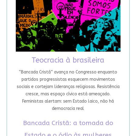
Teocracia à brasileira
“Bancada Cristã” avança no Congresso enquanto
partidos progressistas esquecem movimentos
sociais e cortejam lideranças religiosas. Resistência
cresce, mas espaço cívico está ameaçado.
Feministas alertam: sem Estado laico, não há
democracia real
Bancada Cristã: a tomada do
Estado e o ódio às mulheres