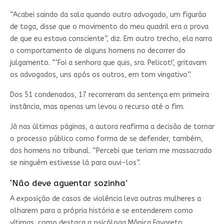
“Acabei saindo da sala quando outro advogado, um figurão
de toga, disse que o movimento do meu quadril era a prova
de que eu estava consciente”, diz. Em outro trecho, ela narra
o comportamento de alguns homens no decorrer do
julgamento. “‘Foi a senhora que quis, sra. Pelicot!’, gritavam
os advogados, uns após os outros, em tom vingativo”.
Dos 51 condenados, 17 recorreram da sentença em primeira
instância, mas apenas um levou o recurso até o fim.
Já nas últimas páginas, a autora reafirma a decisão de tornar
o processo público como forma de se defender, também,
dos homens no tribunal. “Percebi que teriam me massacrado
se ninguém estivesse lá para ouvi-los”.
‘Não deve aguentar sozinha’
A exposição de casos de violência leva outras mulheres a
olharem para a própria história e se entenderem como
vítimas, como destaca a psicóloga Mônica Favoreto.