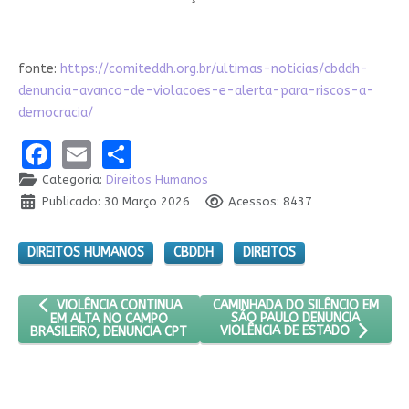
fonte:
https://comiteddh.org.br/ultimas-noticias/cbddh-
denuncia-avanco-de-violacoes-e-alerta-para-riscos-a-
democracia/
Facebook
Email
Share
Categoria:
Direitos Humanos
Publicado: 30 Março 2026
Acessos: 8437
DIREITOS HUMANOS
CBDDH
DIREITOS
ARTIGO ANTERIOR: VIOLÊNCIA CONTINUA EM ALTA NO CAMPO BR
PRÓXIMO ARTIGO: CAMINHADA DO
CAMINHADA DO SILÊNCIO EM
VIOLÊNCIA CONTINUA
SÃO PAULO DENUNCIA
EM ALTA NO CAMPO
BRASILEIRO, DENUNCIA CPT
VIOLÊNCIA DE ESTADO