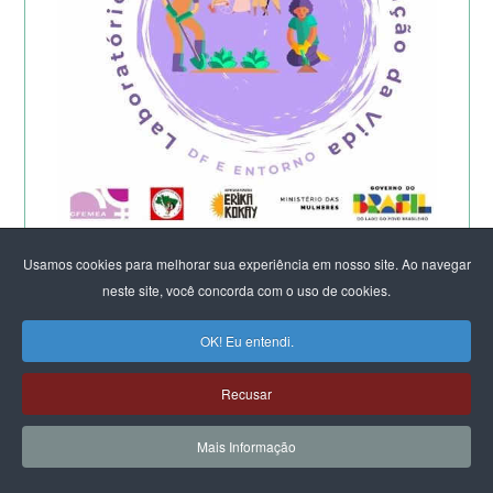
Começa a etapa presencial do
Usamos cookies para melhorar sua experiência em nosso site. Ao navegar
Laboratório Feminista do DF e Entorno -
neste site, você concorda com o uso de cookies.
2026
OK! Eu entendi.
Recusar
Mais Informação