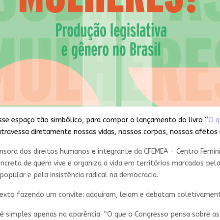
nesse espaço tão simbólico, para compor o lançamento do livro “
O q
travessa diretamente nossas vidas, nossos corpos, nossos afetos e
nsora dos direitos humanos e integrante da CFEMEA - Centro Femini
oncreta de quem vive e organiza a vida em territórios marcados pela
opular e pela insistência radical na democracia.
 texto fazendo um convite: adquiram, leiam e debatam coletivame
i é simples apenas na aparência. “O que o Congresso pensa sobre a