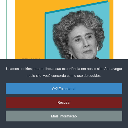
Usamos cookies para melhorar sua experiência em nosso site. Ao navegar
neste site, você concorda com o uso de cookies.
OK! Eu entendi.
CLIQUE E LEIA:
Por que os homens continuam a
Recusar
matar as mulheres?
Mais Informação
&