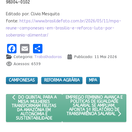
98304-0102
Editado por: Clivia Mesquita
fonte:
https://www.brasildefato.com.br/2026/05/11/mpa-
reune-camponeses-em-brasilia-e-reforca-luta-por-
soberania-alimentar/
Facebook
Email
Share
Categoria:
Trabalhadoras
Publicado: 11 Mai 2026
Acessos: 6539
CAMPONESAS
REFORMA AGRÁRIA
MPA
ARTIGO ANTERIOR: DO QUINTAL PARA A MESA: MULHERES TRA
PRÓXIMO ARTIGO: EMPREGO FEMINI
EMPREGO FEMININO AVANÇA E
DO QUINTAL PARA A
POLÍTICAS DE IGUALDADE
MESA: MULHERES
SALARIAL SE AMPLIAM,
TRANSFORMAM FRUTAS
APONTA 5º RELATÓRIO DE
DA AMAZÔNIA EM
AUTONOMIA E
TRANSPARÊNCIA SALARIAL
SUSTENTABILIDADE