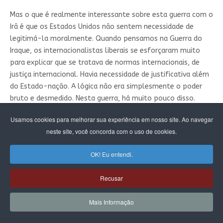
Mas o que é realmente interessante sobre esta guerra com o
Irã é que os Estados Unidos não sentem necessidade de
legitimá-la moralmente. Quando pensamos na Guerra do
Iraque, os internacionalistas liberais se esforçaram muito
para explicar que se tratava de normas internacionais, de
justiça internacional. Havia necessidade de justificativa além
do Estado-nação. A lógica não era simplesmente o poder
bruto e desmedido. Nesta guerra, há muito pouco disso.
MD
Usamos cookies para melhorar sua experiência em nosso site. Ao navegar
neste site, você concorda com o uso de cookies.
ISSO PARECE REFLETIR A FRAGILIDADE DO INSTITUCIONALISMO
LIBERAL. TALVEZ TENHAMOS CHEGADO AO PONTO EM QUE A
OK! Eu entendi.
DIREITA PODE SIMPLESMENTE TRAVAR UMA GUERRA EM SEUS
PRÓPRIOS TERMOS, SEM RECORRER À ÉTICA DA ORDEM LIBERAL.
Recusar
LY
Mais Informação
Sim. Mas, ao defender o pacifismo, é importante não